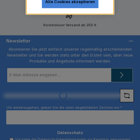
Alle Cookies akzeptieren
Kostenloser Versand ab 250 €
Newsletter
Abonnieren Sie jetzt einfach unseren regelmäßig erscheinenden
Newsletter und Sie werden stets unter den Ersten sein, über neue
Produkte und Angebote informiert werden.
E-
Mail-
Adresse
*
Loading...
Um weiterzugehen, geben Sie die oben abgebildeten Zeichen ein
*
Datenschutz
Ich habe die
Datenschutzbestimmungen
zur Kenntnis genommen