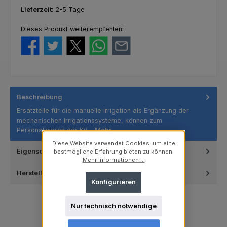
Lieferzeit:
2-5 Tage
Dieses Produkt weiterempfehlen:
Beschreibung
Ersatzteile für die manuelle Irrigation als Ergänzung der
mechanischen Irrigationssysteme, können zum
Personalisieren der Kü…
Mehr
Diese Website verwendet Cookies, um eine
Eigenschaften
bestmögliche Erfahrung bieten zu können.
Mehr Informationen ...
Hersteller
Konfigurieren
Nur technisch notwendige