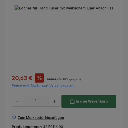
Bildergalerie überspringen
Verkaufspreis:
20,63 €
%
Regulärer Preis:
27,50 €
(24.98% gespart)
Preise exkl. MwSt. zzgl. Versandkosten
Produkt Anzahl: Gib den gewünschten Wert ein oder benutze die Schaltfl
In den Warenkorb
Zum Merkzettel hinzufügen
Produktnummer:
32.F0116.00