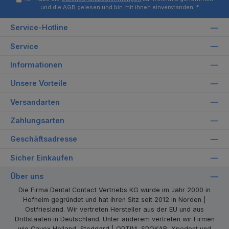
und die
AGB
gelesen und bin mit ihnen einverstanden.
*
Service-Hotline
Service
Informationen
Unsere Vorteile
Versandarten
Zahlungsarten
Geschäftsadresse
Sicher Einkaufen
Über uns
Die Firma Dental Contact Vertriebs KG wurde im Jahr 2000 in
Hofheim gegründet und hat ihren Sitz seit 2012 in Norden |
Ostfriesland. Wir vertreten Hersteller aus der EU und aus
Drittstaaten in Deutschland. Unter anderem vertreten wir Firmen
wie Cavex Holland, Stoddard | OPTIM, SPOKAR, Xpedent und