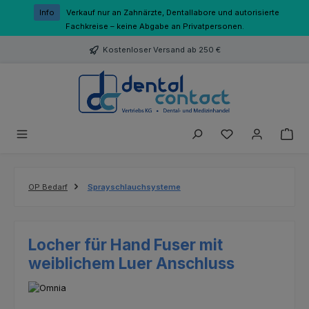
Zum Hauptinhalt springen
Info
Verkauf nur an Zahnärzte, Dentallabore und autorisierte
Fachkreise – keine Abgabe an Privatpersonen.
Kostenloser Versand ab 250 €
Du hast 0 Produk
OP Bedarf
Sprayschlauchsysteme
Locher für Hand Fuser mit
weiblichem Luer Anschluss