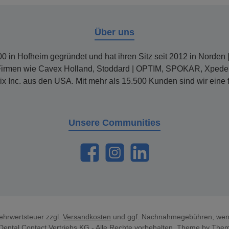
Über uns
 in Hofheim gegründet und hat ihren Sitz seit 2012 in Norden | 
ir Firmen wie Cavex Holland, Stoddard | OPTIM, SPOKAR, Xpeden
rix Inc. aus den USA. Mit mehr als 15.500 Kunden sind wir eine
Unsere Communities
https://www.facebook.com/dentalcontact
Instagram
LinkedIn
Mehrwertsteuer zzgl.
Versandkosten
und ggf. Nachnahmegebühren, wenn
ental Contact Vertriebs KG - Alle Rechte vorbehalten. Theme by
The