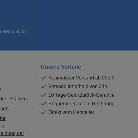
lesen und bin
Unsere Vorteile
Kostenloser Versand ab 250 €
Versand innerhalb von 24h
n
10 Tage Geld-Zurück-Garantie
ke - Spitzen
Bequemer Kauf auf Rechnung
chen
Direkt vom Hersteller
für
he,
leidung der