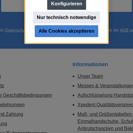
Konfigurieren
Nur technisch notwendige
Datenschutz
die
Datenschutzbestimmungen
zur Kenntnis genommen und die
AGB
ge
Alle Cookies akzeptieren
mit ihnen einverstanden.
*
Informationen
m
Unser Team
tz
Messen & Veranstaltunge
e Geschäftsbedingungen
Aufschlüsselung Handstüc
belehrungen
Xpedent Qualitätsverspre
nd Zahlung
Maß- und Größentabellen 
Einmalhandschuhe, Schu
ung
Antirutschsocken und Bek