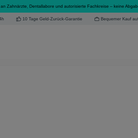
 an Zahnärzte, Dentallabore und autorisierte Fachkreise – keine Abga
4h
10 Tage Geld-Zurück-Garantie
Bequemer Kauf au