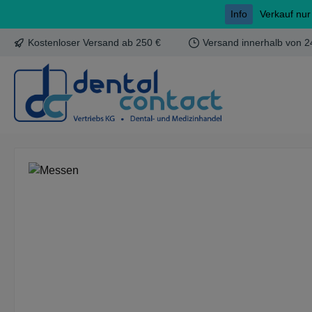
Info
Verkauf nur
m Hauptinhalt springen
Zur Suche springen
Zur Hauptnavigation springen
Kostenloser Versand ab 250 €
Versand innerhalb von 2