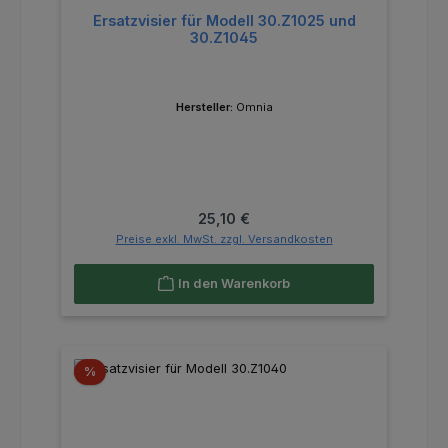
Ersatzvisier für Modell 30.Z1025 und
30.Z1045
Hersteller:
Omnia
Regulärer Preis:
25,10 €
Preise exkl. MwSt. zzgl. Versandkosten
In den Warenkorb
Rabatt
%