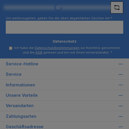
Loading...
Um weiterzugehen, geben Sie die oben abgebildeten Zeichen ein
*
Datenschutz
Ich habe die
Datenschutzbestimmungen
zur Kenntnis genommen
und die
AGB
gelesen und bin mit ihnen einverstanden.
*
Service-Hotline
Service
Informationen
Unsere Vorteile
Versandarten
Zahlungsarten
Geschäftsadresse