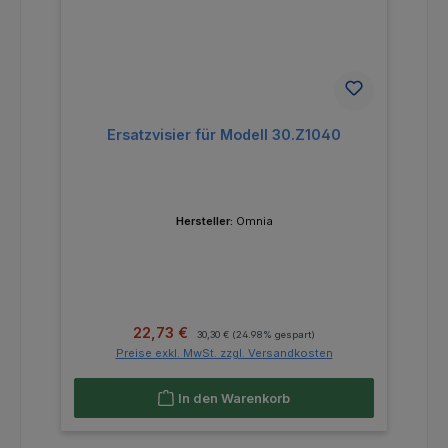
Ersatzvisier für Modell 30.Z1040
Hersteller:
Omnia
Verkaufspreis:
Regulärer Preis:
22,73 €
30,30 €
(24.98% gespart)
Preise exkl. MwSt. zzgl. Versandkosten
In den Warenkorb