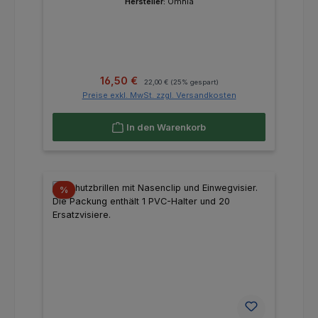
Hersteller:
Omnia
Verkaufspreis:
Regulärer Preis:
16,50 €
22,00 €
(25% gespart)
Preise exkl. MwSt. zzgl. Versandkosten
In den Warenkorb
Rabatt
%