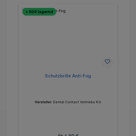
> 500 lagernd
Schutzbrille Anti-Fog
Hersteller:
Dental Contact Vertriebs KG
Regulärer Preis:
Ab
4,90 €