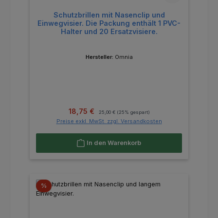
Schutzbrillen mit Nasenclip und
Einwegvisier. Die Packung enthält 1 PVC-
Halter und 20 Ersatzvisiere.
Hersteller:
Omnia
Verkaufspreis:
Regulärer Preis:
18,75 €
25,00 €
(25% gespart)
Preise exkl. MwSt. zzgl. Versandkosten
In den Warenkorb
Rabatt
%