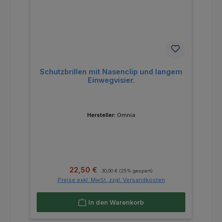
Schutzbrillen mit Nasenclip und langem
Einwegvisier.
Hersteller:
Omnia
Verkaufspreis:
Regulärer Preis:
22,50 €
30,00 €
(25% gespart)
Preise exkl. MwSt. zzgl. Versandkosten
In den Warenkorb