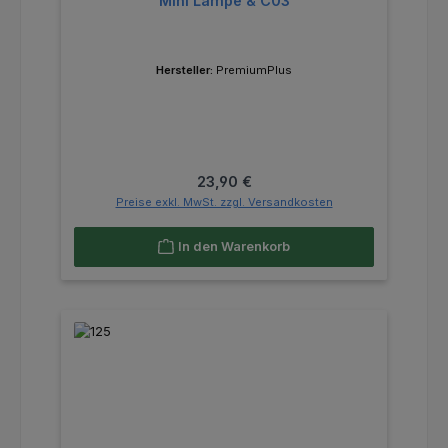
Mini Lampe & C03
Hersteller:
PremiumPlus
Regulärer Preis:
23,90 €
Preise exkl. MwSt. zzgl. Versandkosten
In den Warenkorb