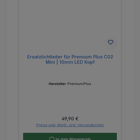
Ersatzlichtleiter für Premium Plus C02
Mini | 10mm LED Kopf
Hersteller:
PremiumPlus
Regulärer Preis:
49,90 €
Preise exkl. MwSt. zzgl. Versandkosten
In den Warenkorb