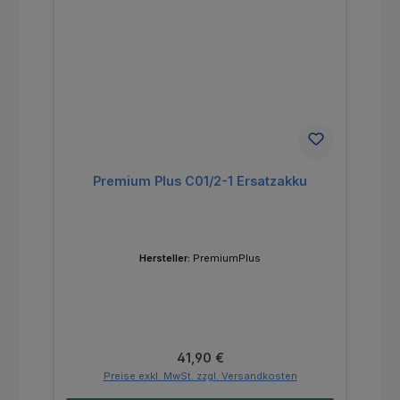
Premium Plus C01/2-1 Ersatzakku
Hersteller:
PremiumPlus
Regulärer Preis:
41,90 €
Preise exkl. MwSt. zzgl. Versandkosten