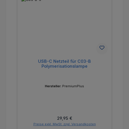
USB-C Netzteil für C03-B
Polymerisationslampe
Hersteller:
PremiumPlus
Regulärer Preis:
29,95 €
Preise exkl. MwSt. zzgl. Versandkosten