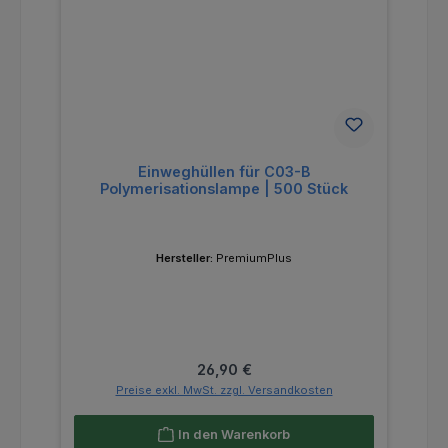
Einweghüllen für C03-B
Polymerisationslampe | 500 Stück
Hersteller:
PremiumPlus
Regulärer Preis:
26,90 €
Preise exkl. MwSt. zzgl. Versandkosten
In den Warenkorb