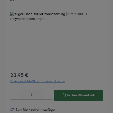
Bildergalerie überspringen
Regulärer Preis:
23,95 €
Preise exkl. MwSt. zzgl. Versandkosten
Produkt Anzahl: Gib den gewünschten Wert ein oder benutze die Schaltfl
In den Warenkorb
Zum Merkzettel hinzufügen