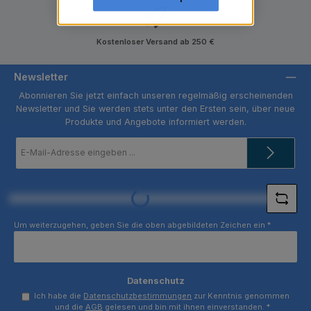
Kostenloser Versand ab 250 €
Newsletter
Abonnieren Sie jetzt einfach unseren regelmäßig erscheinenden
Newsletter und Sie werden stets unter den Ersten sein, über neue
Produkte und Angebote informiert werden.
E-
Mail-
Adresse
*
Loading...
Um weiterzugehen, geben Sie die oben abgebildeten Zeichen ein
*
Datenschutz
Ich habe die
Datenschutzbestimmungen
zur Kenntnis genommen
und die
AGB
gelesen und bin mit ihnen einverstanden.
*