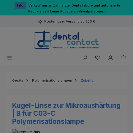
Zum Hauptinhalt springen
Info
Verkauf nur an Zahnärzte, Dentallabore und autorisierte
Fachkreise – keine Abgabe an Privatpersonen.
Kostenloser Versand ab 250 €
Du hast 0 Produk
Geräte
Polymerisationslampen
Zubehör
Kugel-Linse zur Mikroaushärtung
| B für C03-C
Polymerisationslampe