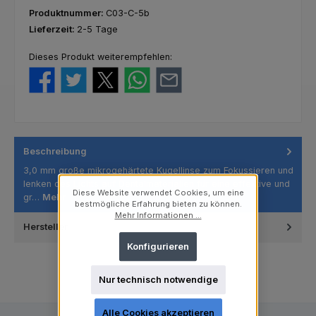
Produktnummer:
C03-C-5b
Lieferzeit:
2-5 Tage
Dieses Produkt weiterempfehlen:
Beschreibung
3,0 mm große mikrogehärtete Kugellinse zum Fokussieren und
lenken des Lichts auf Dentalmaterialien für eine effektive und
Diese Website verwendet Cookies, um eine
gr…
Mehr
bestmögliche Erfahrung bieten zu können.
Mehr Informationen ...
Hersteller
Konfigurieren
Nur technisch notwendige
Alle Cookies akzeptieren