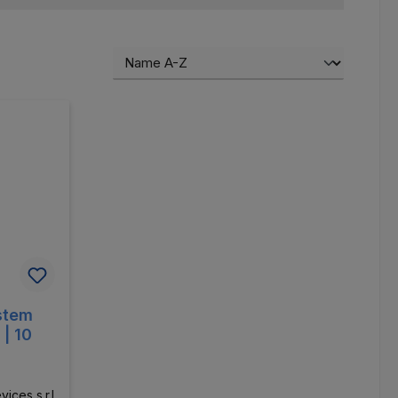
stem
| 10
ices s.r.l