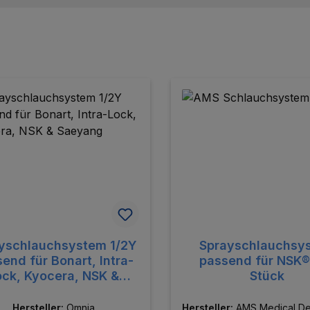
batt
yschlauchsystem 1/2Y
Sprayschlauchsy
nd für Bonart, Intra-
passend für NSK® 
ock, Kyocera, NSK &
Stück
Saeyang
Hersteller:
Omnia
Hersteller:
AMS Medical Dev