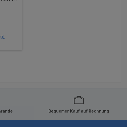
reis:
gl.
orb
rantie
Bequemer Kauf auf Rechnung