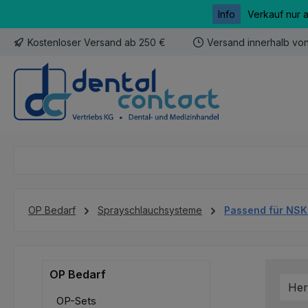
Info
Verkauf nur 
m Hauptinhalt springen
Zur Suche springen
Zur Hauptnavigation springen
Kostenloser Versand ab 250 €
Versand innerhalb vo
OP Bedarf
Sprayschlauchsysteme
Passend für NS
OP Bedarf
Her
OP-Sets