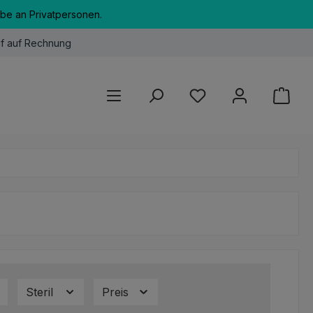
abe an Privatpersonen.
f auf Rechnung
Du hast 0 Produkte au
Steril
Preis