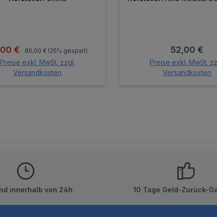
Regulärer Preis:
kaufspreis:
Regulärer P
,00 €
52,00 €
80,00 €
(25% gespart)
Preise exkl. MwSt. zzgl.
Preise exkl. MwSt. zz
Versandkosten
Versandkosten
In den Warenkorb
In den Warenk
nd innerhalb von 24h
10 Tage Geld-Zurück-Ga