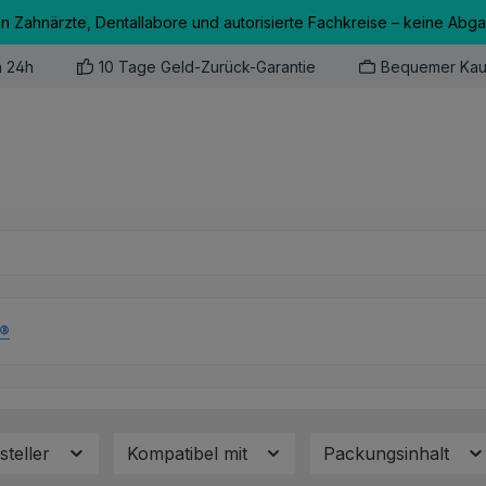
an Zahnärzte, Dentallabore und autorisierte Fachkreise – keine Abg
n 24h
10 Tage Geld-Zurück-Garantie
Bequemer Kau
K®
steller
Kompatibel mit
Packungsinhalt