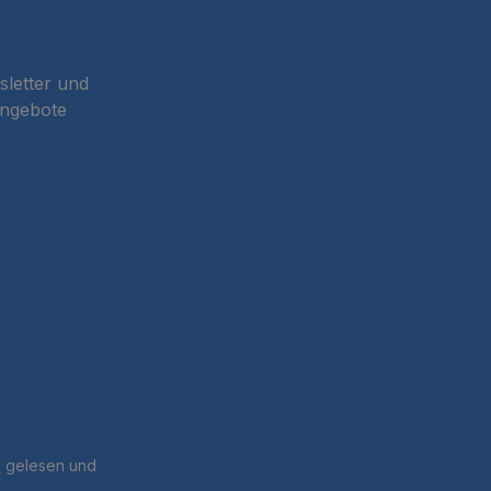
sletter und
Angebote
B
gelesen und