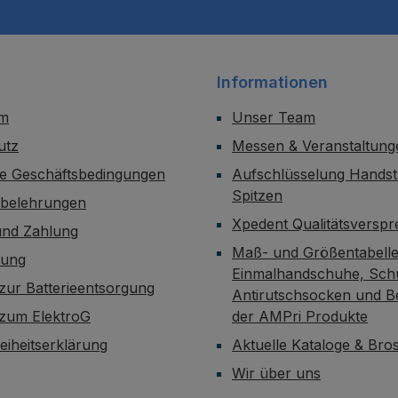
Informationen
um
Unser Team
utz
Messen & Veranstaltung
ne Geschäftsbedingungen
Aufschlüsselung Handst
Spitzen
sbelehrungen
Xpedent Qualitätsversp
und Zahlung
Maß- und Größentabelle
dung
Einmalhandschuhe, Sch
zur Batterieentsorgung
Antirutschsocken und B
 zum ElektroG
der AMPri Produkte
reiheitserklärung
Aktuelle Kataloge & Br
Wir über uns