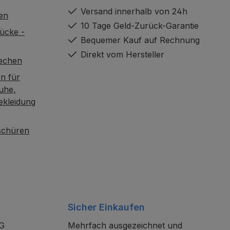
Versand innerhalb von 24h
en
10 Tage Geld-Zurück-Garantie
ücke -
Bequemer Kauf auf Rechnung
Direkt vom Hersteller
rechen
n für
uhe,
ekleidung
oschüren
Sicher Einkaufen
KG
Mehrfach ausgezeichnet und