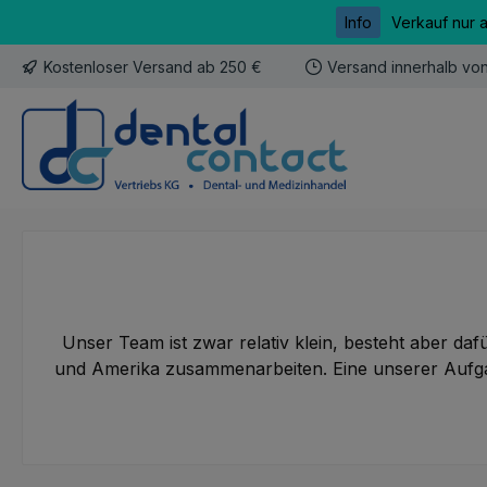
Info
Verkauf nur 
m Hauptinhalt springen
Zur Suche springen
Zur Hauptnavigation springen
Kostenloser Versand ab 250 €
Versand innerhalb vo
Unser Team ist zwar relativ klein, besteht aber daf
und Amerika zusammenarbeiten. Eine unserer Aufgab
Sven Albersmann