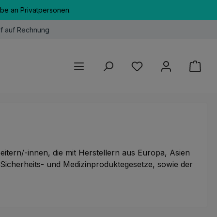
abe an Privatpersonen.
f auf Rechnung
Du hast 0 Produkte au
eitern/-innen, die mit Herstellern aus Europa, Asien
Sicherheits- und Medizinproduktegesetze, sowie der
Agnieszka Diekmann