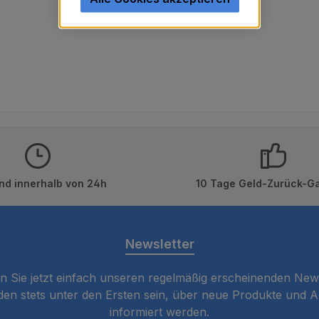
nd innerhalb von 24h
10 Tage Geld-Zurück-Ga
Newsletter
 Sie jetzt einfach unseren regelmäßig erscheinenden New
den stets unter den Ersten sein, über neue Produkte und 
informiert werden.