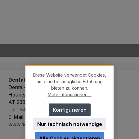
Diese Website verwendet Cookies,
Dental-Contact Vertriebs KG
um eine bestmögliche Erfahrung
Dental- und Medizinhandel
bieten zu können.
Hauptstraße 52
Mehr Informationen ...
AT 2381 Laab im Walde
Tel.: +43 (0)676 4655990
Konfigurieren
E-Mail: info@dental-contact.at
Nur technisch notwendige
www.dental-contact.at
Alle Cookies akzeptieren