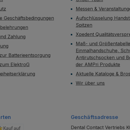
utz
Messen & Veranstaltung
ne Geschäftsbedingungen
Aufschlüsselung Handst
Spitzen
sbelehrungen
Xpedent Qualitätsversp
und Zahlung
Maß- und Größentabelle
dung
Einmalhandschuhe, Sch
zur Batterieentsorgung
Antirutschsocken und B
 zum ElektroG
der AMPri Produkte
reiheitserklärung
Aktuelle Kataloge & Br
Wir über uns
rten
Geschäftsadresse
Dental Contact Vertriebs 