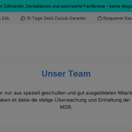
an Zahnärzte, Dentallabore und autorisierte Fachkreise – keine Abg
n 24h
10 Tage Geld-Zurück-Garantie
Bequemer Kau
Unser Team
ür nur aus speziell geschulten und gut ausgebildeten Mitarb
en ist dabei die stetige Überwachung und Einhaltung der 
MDR.
- Wir suchen dich