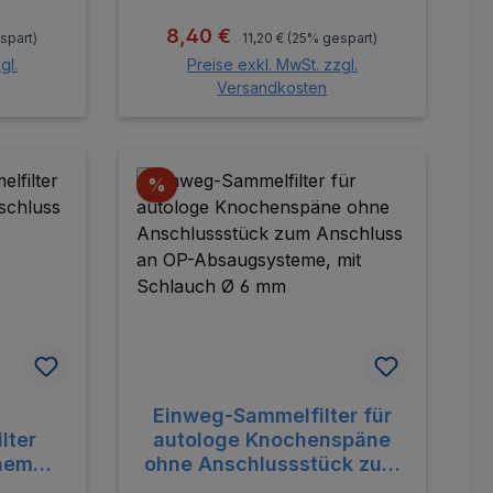
:
Regulärer Preis:
Verkaufspreis:
8,40 €
spart)
11,20 €
(25% gespart)
gl.
Preise exkl. MwSt. zzgl.
Versandkosten
orb
In den Warenkorb
Rabatt
%
Einweg-Sammelfilter für
lter
autologe Knochenspäne
inem
ohne Anschlussstück zum
P-
Anschluss an OP-