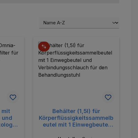
Rabatt
%
 mit
Behälter (1,5l) für
 und
Körperflüssigkeitssammelb
tologe
eutel mit 1 Einwegbeutel
e
und Verbindungsschlauch