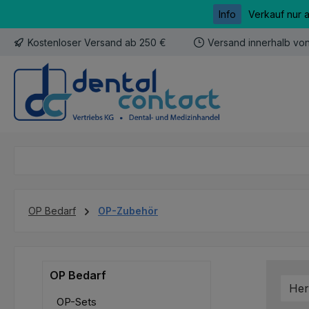
Info
Verkauf nur 
m Hauptinhalt springen
Zur Suche springen
Zur Hauptnavigation springen
Kostenloser Versand ab 250 €
Versand innerhalb vo
OP Bedarf
OP-Zubehör
OP Bedarf
Her
OP-Sets