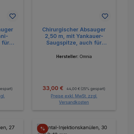
auger
Chirurgischer Absauger
ani-
2,50 m, mit Yankauer-
 für
Saugspitze, auch für
tologe
Sammelfilter für autologe
e
Knochenspäne
Hersteller:
Omnia
:
Regulärer Preis:
Verkaufspreis:
33,00 €
espart)
44,00 €
(25% gespart)
gl.
Preise exkl. MwSt. zzgl.
Versandkosten
orb
In den Warenkorb
Rabatt
%