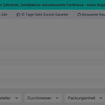
an Zahnärzte, Dentallabore und autorisierte Fachkreise – keine Abg
n 24h
10 Tage Geld-Zurück-Garantie
Bequemer Kau
steller
Durchmesser
Packungsinhalt