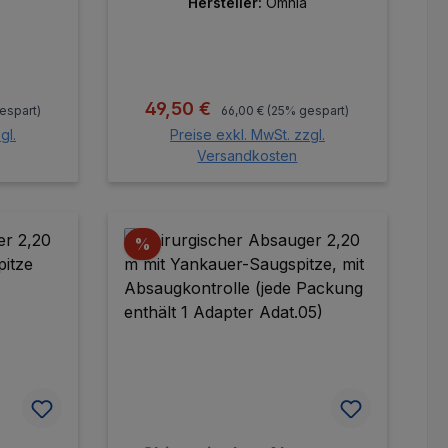
für den Behandlungsstuhl
Hersteller:
Omnia
s:
Regulärer Preis:
Verkaufspreis:
49,50 €
espart)
66,00 €
(25% gespart)
gl.
Preise exkl. MwSt. zzgl.
Versandkosten
orb
In den Warenkorb
Rabatt
%