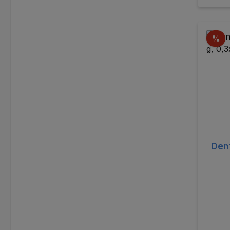
Ra
%
Dent