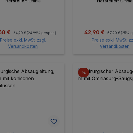
Hersteller:
Omnia
Hersteller:
Omnia
Regulärer Preis:
Regulärer Prei
aufspreis:
Verkaufspreis:
68 €
42,90 €
64,90 €
(24.99% gespart)
57,20 €
(25% g
Preise exkl. MwSt. zzgl.
Preise exkl. MwSt. zz
Versandkosten
Versandkosten
In den Warenkorb
In den Warenk
batt
Rabatt
%