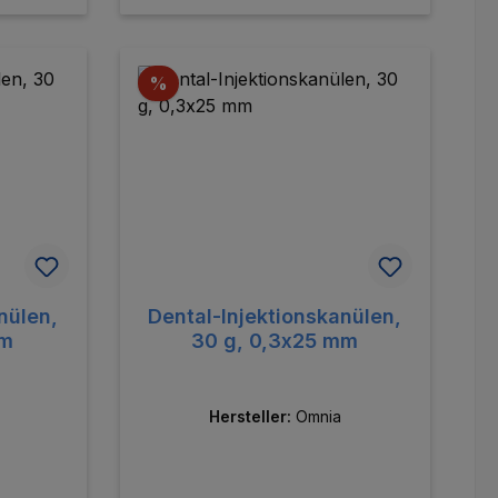
orb
In den Warenkorb
Rabatt
%
nülen,
Dental-Injektionskanülen,
mm
30 g, 0,3x25 mm
Hersteller:
Omnia