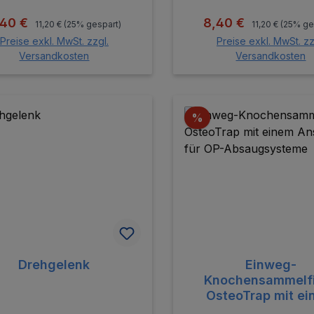
Regulärer Preis:
Regulärer Preis
rkaufspreis:
Verkaufspreis:
,40 €
8,40 €
11,20 €
(25% gespart)
11,20 €
(25% ge
Preise exkl. MwSt. zzgl.
Preise exkl. MwSt. zz
Versandkosten
Versandkosten
In den Warenkorb
In den Warenk
Rabatt
%
Drehgelenk
Einweg-
Knochensammelfi
OsteoTrap mit e
Anschluss für O