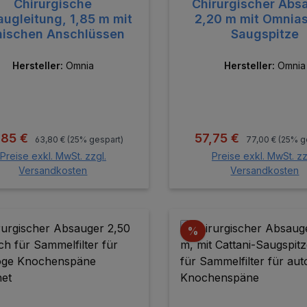
Chirurgische
Chirurgischer Abs
ugleitung, 1,85 m mit
2,20 m mit Omnia
nischen Anschlüssen
Saugspitze
Hersteller:
Omnia
Hersteller:
Omnia
Regulärer Preis:
Regulärer Preis
kaufspreis:
Verkaufspreis:
,85 €
57,75 €
63,80 €
(25% gespart)
77,00 €
(25% g
Preise exkl. MwSt. zzgl.
Preise exkl. MwSt. zz
Versandkosten
Versandkosten
In den Warenkorb
In den Warenk
batt
Rabatt
%