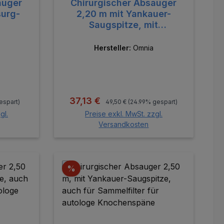
auger
Chirurgischer Absauger
surg-
2,20 m mit Yankauer-
Saugspitze, mit
Absaugkontrolle (jede
Packung enthält 1 Adapter
Hersteller:
Omnia
Adat.05)
:
Regulärer Preis:
Verkaufspreis:
37,13 €
espart)
49,50 €
(24.99% gespart)
gl.
Preise exkl. MwSt. zzgl.
Versandkosten
orb
In den Warenkorb
Rabatt
%