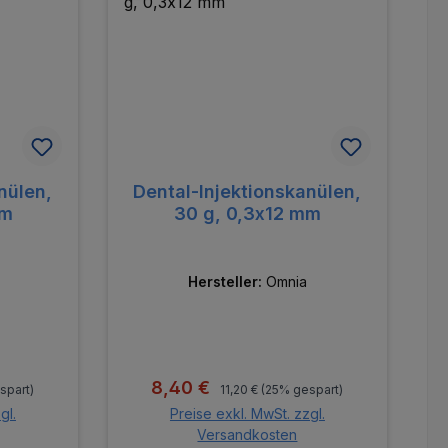
nülen,
Dental-Injektionskanülen,
mm
30 g, 0,3x12 mm
Hersteller:
Omnia
:
Regulärer Preis:
Verkaufspreis:
8,40 €
spart)
11,20 €
(25% gespart)
gl.
Preise exkl. MwSt. zzgl.
Versandkosten