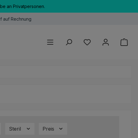
abe an Privatpersonen.
f auf Rechnung
Du hast 0 Produkte au
Steril
Preis