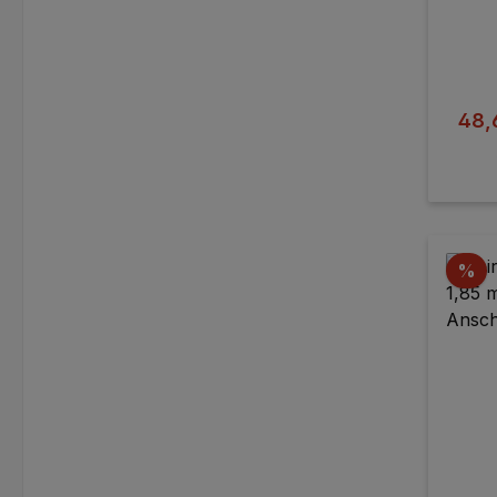
Verk
48,
Ra
%