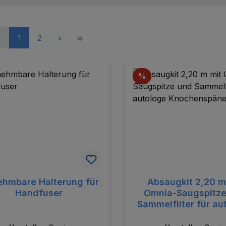
Seite
Seite
1
2
batt
Rabatt
%
hmbare Halterung für
Absaugkit 2,20 m
Handfuser
Omnia-Saugspitze
Sammelfilter für au
Knochenspän