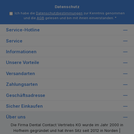
Datenschutz
Ich habe die
Datenschutzbestimmungen
zur Kenntnis genommen
und die
AGB
gelesen und bin mit ihnen einverstanden.
*
Service-Hotline
Service
Informationen
Unsere Vorteile
Versandarten
Zahlungsarten
Geschäftsadresse
Sicher Einkaufen
Über uns
Die Firma Dental Contact Vertriebs KG wurde im Jahr 2000 in
Hofheim gegründet und hat ihren Sitz seit 2012 in Norden |