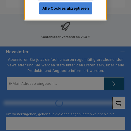
Alle Cookies akzeptieren
Kostenloser Versand ab 250 €
Newsletter
Abonnieren Sie jetzt einfach unseren regelmäßig erscheinenden
Newsletter und Sie werden stets unter den Ersten sein, über neue
Produkte und Angebote informiert werden.
E-
Mail-
Adresse
*
Loading...
Um weiterzugehen, geben Sie die oben abgebildeten Zeichen ein
*