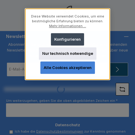
Diese Website verwendet Cookies, um eine
Kostenloser Versand ab 250 €
bestmögliche Erfahrung bieten zu können.
Mehr Informationen ...
Newsletter
Konfigurieren
Abonnieren Sie jetzt einfach unseren regelmäßig erscheinenden
Newsletter und Sie werden stets unter den Ersten sein, über neue
Nur technisch notwendige
Produkte und Angebote informiert werden.
E-
Alle Cookies akzeptieren
Mail-
Adresse
*
Loading...
Um weiterzugehen, geben Sie die oben abgebildeten Zeichen ein
*
Datenschutz
Ich habe die
Datenschutzbestimmungen
zur Kenntnis genommen