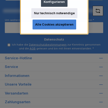
Konfigurieren
*
Loading...
Nur technisch notwendige
Um weiterzugehen, geben Sie die oben abgebildeten Zeichen ein
*
Alle Cookies akzeptieren
Datenschutz
Ich habe die
Datenschutzbestimmungen
zur Kenntnis genommen
und die
AGB
gelesen und bin mit ihnen einverstanden.
*
Service-Hotline
Service
Informationen
Unsere Vorteile
Versandarten
Zahlungsarten