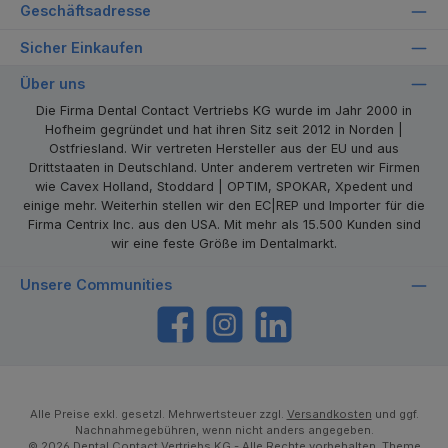
Geschäftsadresse
Sicher Einkaufen
Über uns
Die Firma Dental Contact Vertriebs KG wurde im Jahr 2000 in
Hofheim gegründet und hat ihren Sitz seit 2012 in Norden |
Ostfriesland. Wir vertreten Hersteller aus der EU und aus
Drittstaaten in Deutschland. Unter anderem vertreten wir Firmen
wie Cavex Holland, Stoddard | OPTIM, SPOKAR, Xpedent und
einige mehr. Weiterhin stellen wir den EC|REP und Importer für die
Firma Centrix Inc. aus den USA. Mit mehr als 15.500 Kunden sind
wir eine feste Größe im Dentalmarkt.
Unsere Communities
https://www.facebook.com/dentalcontact
Instagram
LinkedIn
Alle Preise exkl. gesetzl. Mehrwertsteuer zzgl.
Versandkosten
und ggf.
Nachnahmegebühren, wenn nicht anders angegeben.
© 2026 Dental Contact Vertriebs KG - Alle Rechte vorbehalten. Theme