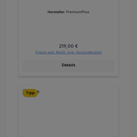
Hersteller:
PremiumPlus
Regulärer Preis:
219,00 €
Preise exkl. MwSt. zzgl. Versandkosten
Details
Tipp