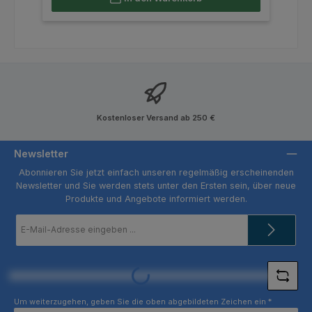
Kostenloser Versand ab 250 €
Newsletter
Abonnieren Sie jetzt einfach unseren regelmäßig erscheinenden
Newsletter und Sie werden stets unter den Ersten sein, über neue
Produkte und Angebote informiert werden.
E-
Mail-
Adresse
*
Loading...
Um weiterzugehen, geben Sie die oben abgebildeten Zeichen ein
*