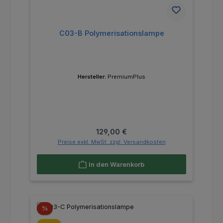
C03-B Polymerisationslampe
Hersteller:
PremiumPlus
Regulärer Preis:
129,00 €
Preise exkl. MwSt. zzgl. Versandkosten
In den Warenkorb
Rabatt
%