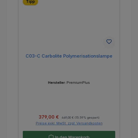
Tipp
C03-C Carbolite Polymerisationslampe
Hersteller:
PremiumPlus
Verkaufspreis:
Regulärer Preis:
379,00 €
449,00 €
(15.59% gespart)
Preise exkl. MwSt. zzgl. Versandkosten
In den Warenkorb