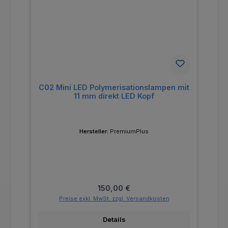
C02 Mini LED Polymerisationslampen mit
11 mm direkt LED Kopf
Hersteller:
PremiumPlus
Regulärer Preis:
150,00 €
Preise exkl. MwSt. zzgl. Versandkosten
Details