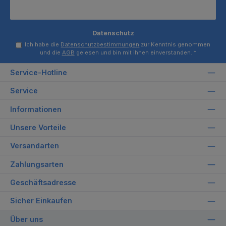
Datenschutz
Ich habe die
Datenschutzbestimmungen
zur Kenntnis genommen
und die
AGB
gelesen und bin mit ihnen einverstanden.
*
Service-Hotline
Service
Informationen
Unsere Vorteile
Versandarten
Zahlungsarten
Geschäftsadresse
Sicher Einkaufen
Über uns