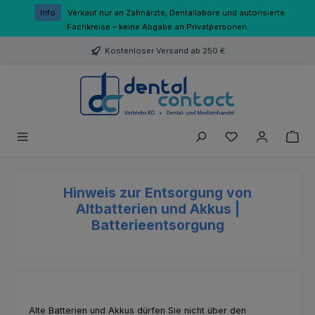
Zum Hauptinhalt springen
Info
Verkauf nur an Zahnärzte, Dentallabore und autorisierte
Fachkreise – keine Abgabe an Privatpersonen.
Kostenloser Versand ab 250 €
Du hast 0 Produk
Hinweis zur Entsorgung von
Altbatterien und Akkus |
Batterieentsorgung
Alte Batterien und Akkus dürfen Sie nicht über den