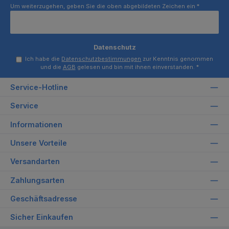
Um weiterzugehen, geben Sie die oben abgebildeten Zeichen ein
*
Datenschutz
Ich habe die
Datenschutzbestimmungen
zur Kenntnis genommen
und die
AGB
gelesen und bin mit ihnen einverstanden.
*
Service-Hotline
Service
Informationen
Unsere Vorteile
Versandarten
Zahlungsarten
Geschäftsadresse
Sicher Einkaufen