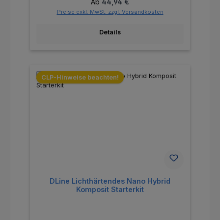
Regulärer Preis:
Ab
44,94 €
Preise exkl. MwSt. zzgl. Versandkosten
Details
CLP-Hinweise beachten!
DLine Lichthärtendes Nano Hybrid
Komposit Starterkit