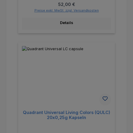
Regulärer Preis:
52,00 €
Preise exkl. MwSt. zzgl. Versandkosten
Details
Quadrant Universal Living Colors (QULC)
20x0,25g Kapseln