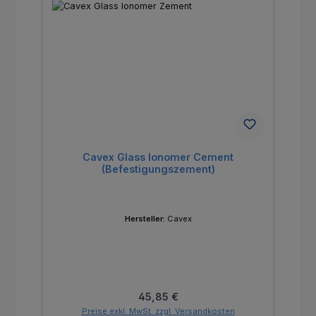
Cavex Glass Ionomer Cement
(Befestigungszement)
Hersteller:
Cavex
Regulärer Preis:
45,85 €
Preise exkl. MwSt. zzgl. Versandkosten