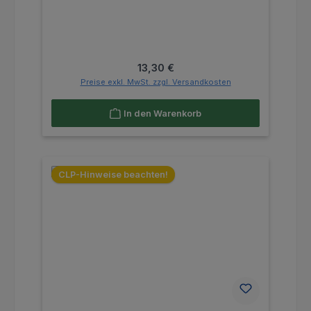
Regulärer Preis:
13,30 €
Preise exkl. MwSt. zzgl. Versandkosten
In den Warenkorb
CLP-Hinweise beachten!