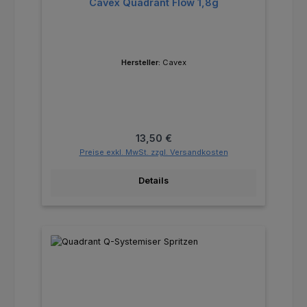
Cavex Quadrant Flow 1,8g
Hersteller:
Cavex
Regulärer Preis:
13,50 €
Preise exkl. MwSt. zzgl. Versandkosten
Details