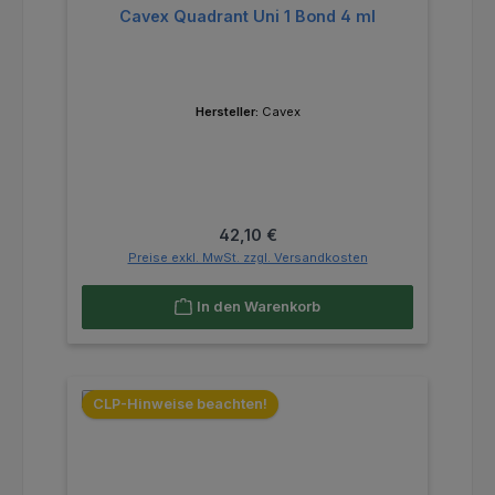
Cavex Quadrant Uni 1 Bond 4 ml
Hersteller:
Cavex
Regulärer Preis:
42,10 €
Preise exkl. MwSt. zzgl. Versandkosten
In den Warenkorb
CLP-Hinweise beachten!