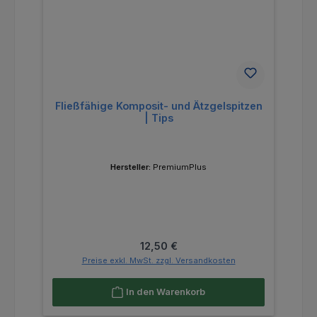
Fließfähige Komposit- und Ätzgelspitzen
| Tips
Hersteller:
PremiumPlus
Regulärer Preis:
12,50 €
Preise exkl. MwSt. zzgl. Versandkosten
In den Warenkorb