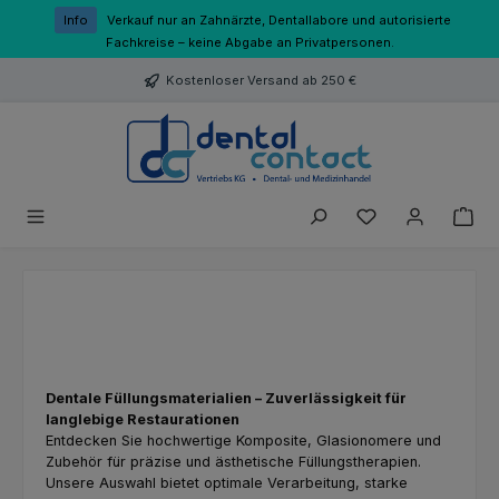
Zum Hauptinhalt springen
Info
Verkauf nur an Zahnärzte, Dentallabore und autorisierte
Fachkreise – keine Abgabe an Privatpersonen.
Kostenloser Versand ab 250 €
Du hast 0 Produk
D
entale Füllungsmaterialien – Zuverlässigkeit für
langlebige Restaurationen
Entdecken Sie hochwertige Komposite, Glasionomere und
Zubehör für präzise und ästhetische Füllungstherapien.
Unsere Auswahl bietet optimale Verarbeitung, starke