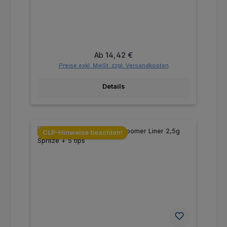
Regulärer Preis:
Ab
14,42 €
Preise exkl. MwSt. zzgl. Versandkosten
Details
CLP-Hinweise beachten!