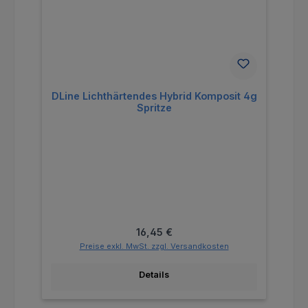
DLine Lichthärtendes Hybrid Komposit 4g
Spritze
Regulärer Preis:
16,45 €
Preise exkl. MwSt. zzgl. Versandkosten
Details