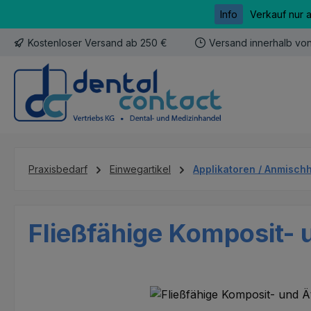
Info
Verkauf nur 
m Hauptinhalt springen
Zur Suche springen
Zur Hauptnavigation springen
Kostenloser Versand ab 250 €
Versand innerhalb vo
Praxisbedarf
Einwegartikel
Applikatoren / Anmischh
Fließfähige Komposit- u
Bildergalerie überspringen