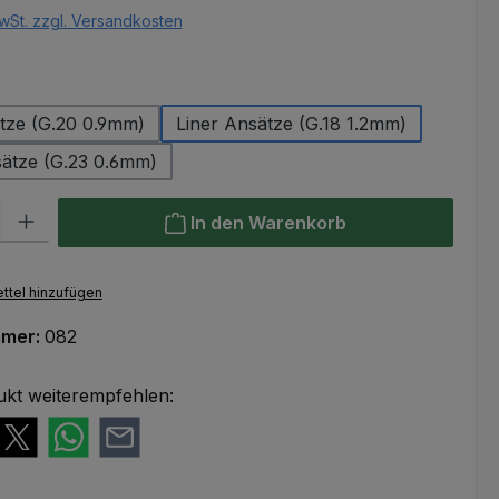
wSt. zzgl. Versandkosten
swählen
Flow Ansätze (G.20 0.9mm)
Liner Ansätze (G.18 1.2mm)
sätze (G.23 0.6mm)
l: Gib den gewünschten Wert ein oder benutze die Schaltflächen um
In den Warenkorb
ttel hinzufügen
mmer:
082
ukt weiterempfehlen: