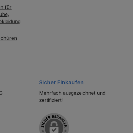
n für
uhe,
ekleidung
oschüren
Sicher Einkaufen
KG
Mehrfach ausgezeichnet und
zertifiziert!