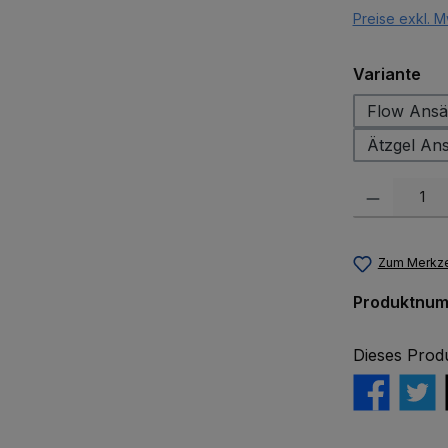
Preise exkl. M
au
Variante
Ätzgel An
Produkt Anzah
Zum Merkze
Produktnu
Dieses Prod