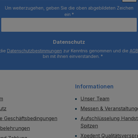
Um weiterzugehen, geben Sie die oben abgebildeten Zeichen
ein
*
Datenschutz
 die
Datenschutzbestimmungen
zur Kenntnis genommen und die
AG
bin mit ihnen einverstanden.
*
Informationen
um
Unser Team
utz
Messen & Veranstaltung
ne Geschäftsbedingungen
Aufschlüsselung Handst
Spitzen
sbelehrungen
Xpedent Qualitätsversp
und Zahlung