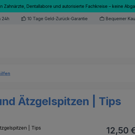
an Zahnärzte, Dentallabore und autorisierte Fachkreise – keine Abg
n 24h
10 Tage Geld-Zurück-Garantie
Bequemer Kau
ilfen
nd Ätzgelspitzen | Tips
Regulärer Pr
12,50 