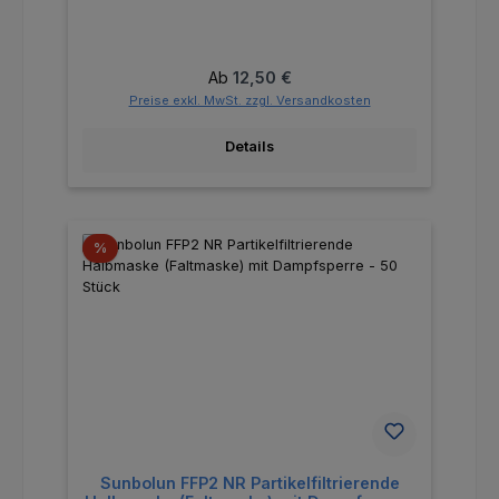
Regulärer Preis:
Ab
12,50 €
Preise exkl. MwSt. zzgl. Versandkosten
Details
Rabatt
%
Sunbolun FFP2 NR Partikelfiltrierende