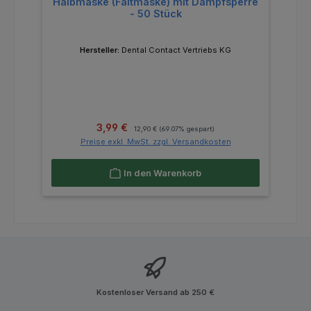
Halbmaske (Faltmaske) mit Dampfsperre
- 50 Stück
Hersteller:
Dental Contact Vertriebs KG
Verkaufspreis:
Regulärer Preis:
3,99 €
12,90 €
(69.07% gespart)
Preise exkl. MwSt. zzgl. Versandkosten
In den Warenkorb
Kostenloser Versand ab 250 €