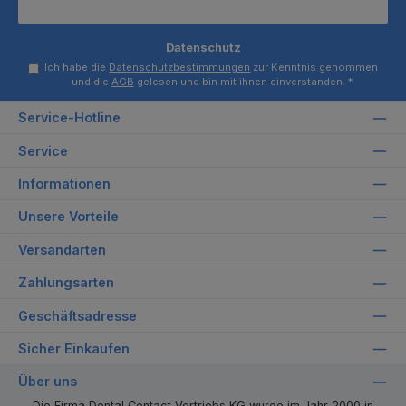
Datenschutz
Ich habe die
Datenschutzbestimmungen
zur Kenntnis genommen
und die
AGB
gelesen und bin mit ihnen einverstanden.
*
Service-Hotline
Service
Informationen
Unsere Vorteile
Versandarten
Zahlungsarten
Geschäftsadresse
Sicher Einkaufen
Über uns
Die Firma Dental Contact Vertriebs KG wurde im Jahr 2000 in