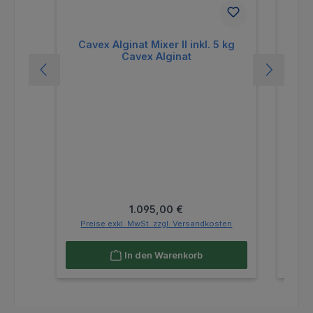
Cavex Alginat Mixer II inkl. 5 kg
Ster
Cavex Alginat
inte
Regulärer Preis:
1.095,00 €
Preise exkl. MwSt. zzgl. Versandkosten
Pr
In den Warenkorb