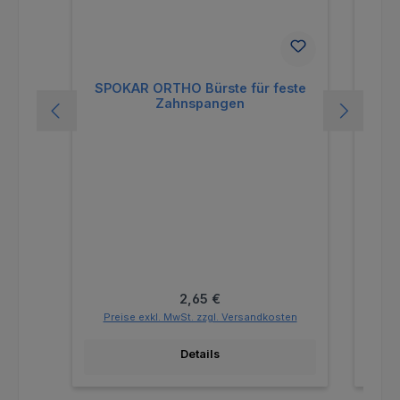
SPOKAR ORTHO Bürste für feste
SPO
Zahnspangen
Regulärer Preis:
2,65 €
Preise exkl. MwSt. zzgl. Versandkosten
Pr
Details