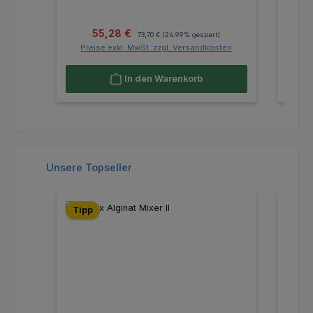
Verkaufspreis:
Regulärer Preis:
55,28 €
73,70 €
(24.99% gespart)
Preise exkl. MwSt. zzgl. Versandkosten
Pr
In den Warenkorb
Produktgalerie überspringen
Unsere Topseller
Tipp