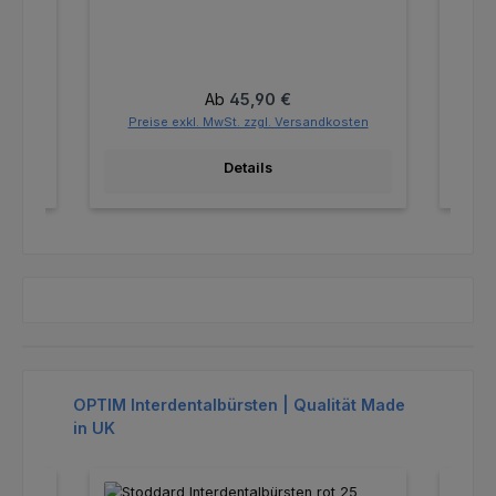
Regulärer Preis:
Ab
45,90 €
ten
Preise exkl. MwSt. zzgl. Versandkosten
Pr
Details
Produktgalerie überspringen
OPTIM Interdentalbürsten | Qualität Made
in UK