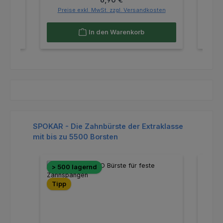
ten
Preise exkl. MwSt. zzgl. Versandkosten
Pr
In den Warenkorb
Produktgalerie überspringen
SPOKAR - Die Zahnbürste der Extraklasse
mit bis zu 5500 Borsten
> 500 lagernd
> 50
Tipp