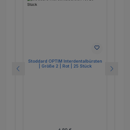
rsten
Stoddard OPTIM Interdentalbürsten
Stod
ck
| Größe 2 | Rot | 25 Stück
Regulärer Preis:
6,90 €