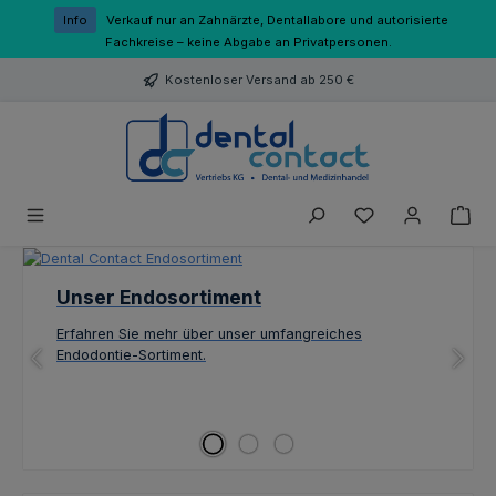
Zum Hauptinhalt springen
Info
Verkauf nur an Zahnärzte, Dentallabore und autorisierte
Fachkreise – keine Abgabe an Privatpersonen.
Kostenloser Versand ab 250 €
Du hast 0 Produk
Slider überspringen
Unser Endosortiment
Erfahren Sie mehr über unser umfangreiches
Endodontie-Sortiment.