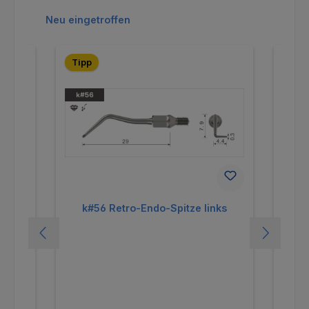
Produktgalerie überspringen
Neu eingetroffen
Tipp
Tip
oral-
k#56 Retro-Endo-Spitze links
k