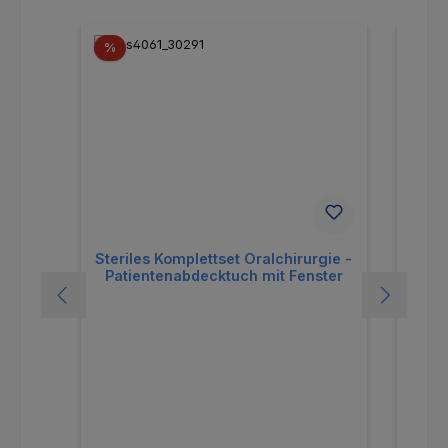
Rabatt
Ra
%
%
Steriles Komplettset Oralchirurgie -
Steri
Patientenabdecktuch mit Fenster
OP-