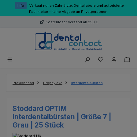
Zum Hauptinhalt springen
Info
Verkauf nur an Zahnärzte, Dentallabore und autorisierte
Fachkreise – keine Abgabe an Privatpersonen.
Kostenloser Versand ab 250 €
Du hast 0 Produk
Praxisbedarf
Prophylaxe
Interdentalbürsten
Stoddard OPTIM
Interdentalbürsten | Größe 7 |
Grau | 25 Stück