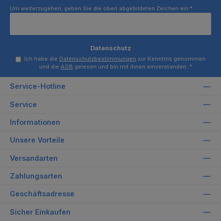
Um weiterzugehen, geben Sie die oben abgebildeten Zeichen ein
*
Datenschutz
Ich habe die
Datenschutzbestimmungen
zur Kenntnis genommen
und die
AGB
gelesen und bin mit ihnen einverstanden.
*
Service-Hotline
Service
Informationen
Unsere Vorteile
Versandarten
Zahlungsarten
Geschäftsadresse
Sicher Einkaufen