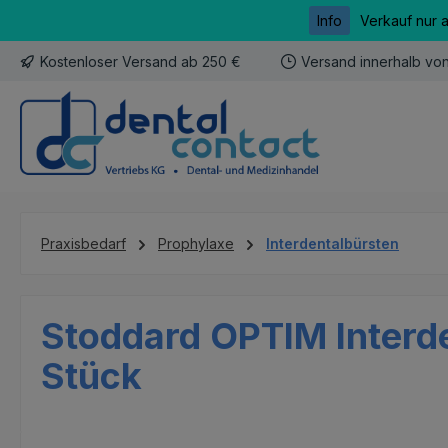
Info
Verkauf nur 
m Hauptinhalt springen
Zur Suche springen
Zur Hauptnavigation springen
Kostenloser Versand ab 250 €
Versand innerhalb vo
Praxisbedarf
Prophylaxe
Interdentalbürsten
Stoddard OPTIM Interde
Stück