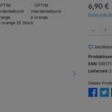
Regulärer Pr
6,90 €
Preise exkl. M
Produkt Anzah
Zum Merkze
Produktnu
EAN:
50517
Lieferzeit:
2
Dieses Prod