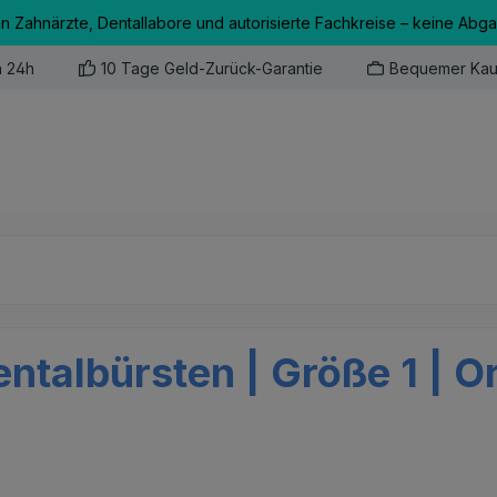
an Zahnärzte, Dentallabore und autorisierte Fachkreise – keine Abg
n 24h
10 Tage Geld-Zurück-Garantie
Bequemer Kau
ntalbürsten | Größe 1 | O