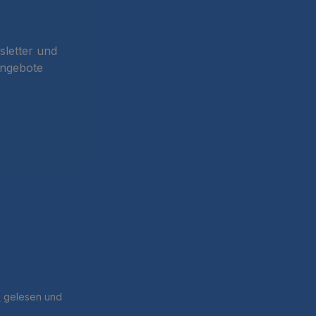
sletter und
Angebote
B
gelesen und