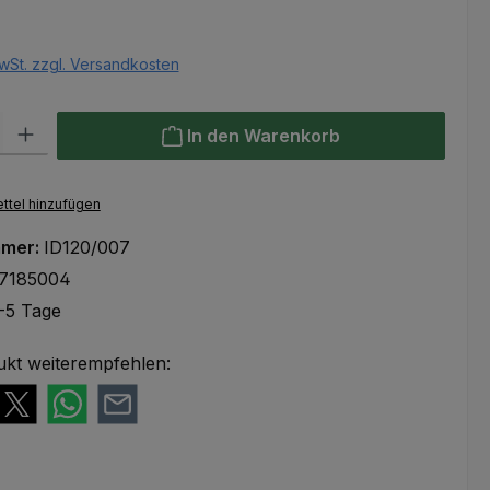
eis:
wSt. zzgl. Versandkosten
l: Gib den gewünschten Wert ein oder benutze die Schaltflächen um
In den Warenkorb
ttel hinzufügen
mmer:
ID120/007
17185004
-5 Tage
ukt weiterempfehlen: