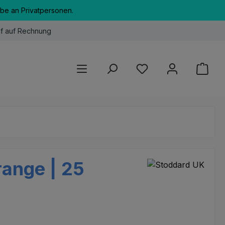
abe an Privatpersonen.
f auf Rechnung
Du hast 0 Produkte au
range | 25