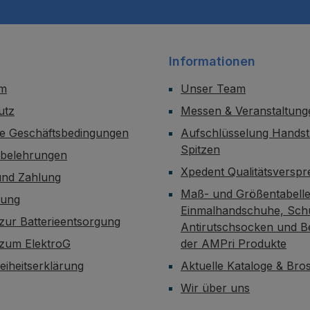
Informationen
um
Unser Team
utz
Messen & Veranstaltung
ne Geschäftsbedingungen
Aufschlüsselung Handst
Spitzen
sbelehrungen
Xpedent Qualitätsversp
und Zahlung
Maß- und Größentabelle
dung
Einmalhandschuhe, Sch
zur Batterieentsorgung
Antirutschsocken und B
 zum ElektroG
der AMPri Produkte
reiheitserklärung
Aktuelle Kataloge & Br
Wir über uns