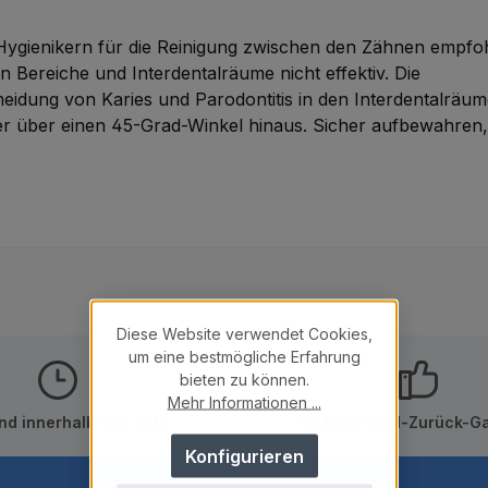
Hygienikern für die Reinigung zwischen den Zähnen empfo
 Bereiche und Interdentalräume nicht effektiv. Die
rmeidung von Karies und Parodontitis in den Interdentalräum
er über einen 45-Grad-Winkel hinaus. Sicher aufbewahren, 
Diese Website verwendet Cookies,
um eine bestmögliche Erfahrung
bieten zu können.
Mehr Informationen ...
nd innerhalb von 24h
10 Tage Geld-Zurück-Ga
Konfigurieren