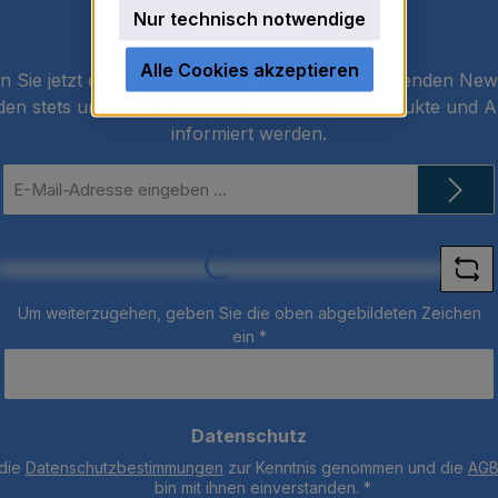
Nur technisch notwendige
Newsletter
Alle Cookies akzeptieren
 Sie jetzt einfach unseren regelmäßig erscheinenden New
den stets unter den Ersten sein, über neue Produkte und 
informiert werden.
E-
Mail-
Adresse
Loading...
*
Um weiterzugehen, geben Sie die oben abgebildeten Zeichen
ein
*
Datenschutz
 die
Datenschutzbestimmungen
zur Kenntnis genommen und die
AG
bin mit ihnen einverstanden.
*