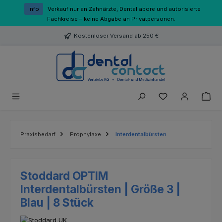
Zum Hauptinhalt springen
Info
Verkauf nur an Zahnärzte, Dentallabore und autorisierte
Fachkreise – keine Abgabe an Privatpersonen.
Kostenloser Versand ab 250 €
Du hast 0 Produk
Praxisbedarf
Prophylaxe
Interdentalbürsten
Stoddard OPTIM
Interdentalbürsten | Größe 3 |
Blau | 8 Stück