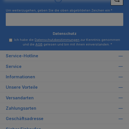
Loading...
Um weiterzugehen, geben Sie die oben abgebildeten Zeichen ein
*
Datenschutz
Ich habe die
Datenschutzbestimmungen
zur Kenntnis genommen
und die
AGB
gelesen und bin mit ihnen einverstanden.
*
Service-Hotline
Service
Informationen
Unsere Vorteile
Versandarten
Zahlungsarten
Geschäftsadresse