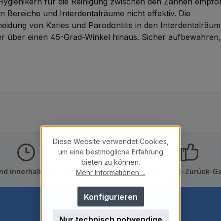
Hygienikern für die Reinigung zwischen den Zähnen empfo
 Bereiche und Interdentalräume nicht effektiv. Die
rmeidung von Karies und Parodontitis in den Interdentalräum
er über einen 45-Grad-Winkel hinaus. Sicher aufbewahren, 
Diese Website verwendet Cookies,
um eine bestmögliche Erfahrung
bieten zu können.
nd innerhalb von 24h
10 Tage Geld-Zurück-Ga
Mehr Informationen ...
Konfigurieren
Newsletter
Nur technisch notwendige