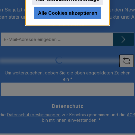
 Sie jetzt einfach unseren regelmäßig erscheinenden New
Alle Cookies akzeptieren
den stets unter den Ersten sein, über neue Produkte und 
informiert werden.
E-
Mail-
Loading...
Adresse
*
Um weiterzugehen, geben Sie die oben abgebildeten Zeichen
ein
*
Datenschutz
 die
Datenschutzbestimmungen
zur Kenntnis genommen und die
AG
bin mit ihnen einverstanden.
*