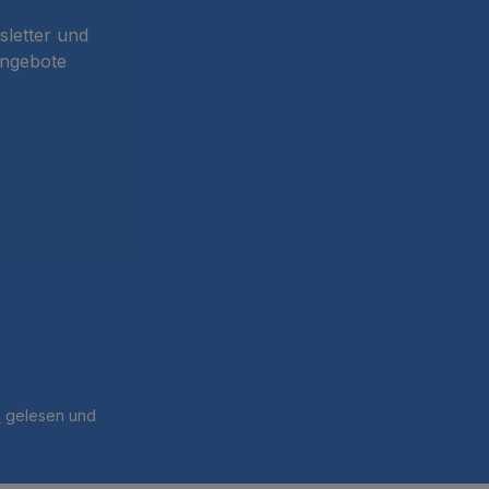
sletter und
Angebote
B
gelesen und