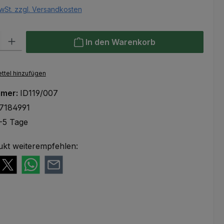
wSt. zzgl. Versandkosten
l: Gib den gewünschten Wert ein oder benutze die Schaltflächen um
In den Warenkorb
ttel hinzufügen
mmer:
ID119/007
7184991
-5 Tage
ukt weiterempfehlen: