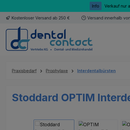
Info
Verkauf nur 
m Hauptinhalt springen
Zur Suche springen
Zur Hauptnavigation springen
Kostenloser Versand ab 250 €
Versand innerhalb vo
Praxisbedarf
Prophylaxe
Interdentalbürsten
Stoddard OPTIM Interde
Bildergalerie überspringen