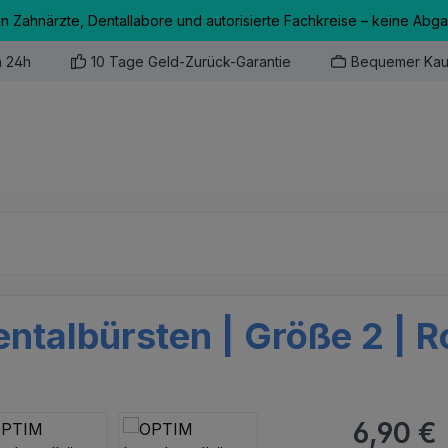
an Zahnärzte, Dentallabore und autorisierte Fachkreise – keine Abg
n 24h
10 Tage Geld-Zurück-Garantie
Bequemer Kau
ntalbürsten | Größe 2 | R
Regulärer Pr
6,90 €