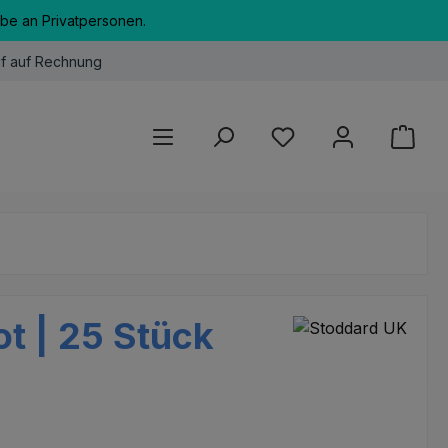
abe an Privatpersonen.
f auf Rechnung
Du hast 0 Produkte au
ot | 25 Stück
eis: