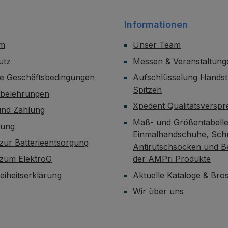
Informationen
um
Unser Team
utz
Messen & Veranstaltung
ne Geschäftsbedingungen
Aufschlüsselung Handst
Spitzen
sbelehrungen
Xpedent Qualitätsversp
und Zahlung
Maß- und Größentabelle
dung
Einmalhandschuhe, Sch
zur Batterieentsorgung
Antirutschsocken und B
 zum ElektroG
der AMPri Produkte
reiheitserklärung
Aktuelle Kataloge & Br
Wir über uns