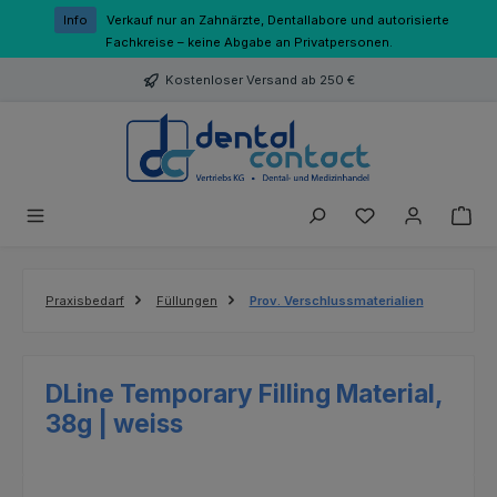
Zum Hauptinhalt springen
Info
Verkauf nur an Zahnärzte, Dentallabore und autorisierte
Fachkreise – keine Abgabe an Privatpersonen.
Kostenloser Versand ab 250 €
Du hast 0 Produk
Praxisbedarf
Füllungen
Prov. Verschlussmaterialien
DLine Temporary Filling Material,
38g | weiss