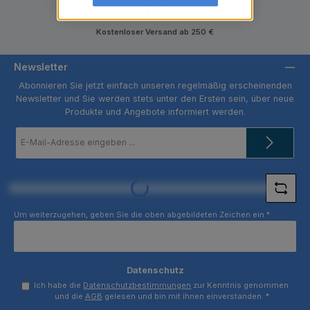
Kostenloser Versand ab 250 €
Newsletter
Abonnieren Sie jetzt einfach unseren regelmäßig erscheinenden
Newsletter und Sie werden stets unter den Ersten sein, über neue
Produkte und Angebote informiert werden.
E-
Mail-
Adresse
*
Loading...
Um weiterzugehen, geben Sie die oben abgebildeten Zeichen ein
*
Datenschutz
Ich habe die
Datenschutzbestimmungen
zur Kenntnis genommen
und die
AGB
gelesen und bin mit ihnen einverstanden.
*