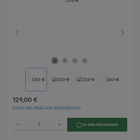
Bildergalerie überspringen
Regulärer Preis:
129,00 €
Preise exkl. MwSt. zzgl. Versandkosten
Produkt Anzahl: Gib den gewünschten Wert ein oder benutze die Schaltfl
In den Warenkorb