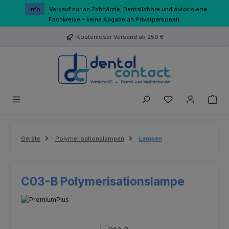
Zum Hauptinhalt springen
Info
Verkauf nur an Zahnärzte, Dentallabore und autorisierte
Fachkreise – keine Abgabe an Privatpersonen.
Kostenloser Versand ab 250 €
Du hast 0 Produk
Geräte
Polymerisationslampen
Lampen
C03-B Polymerisationslampe