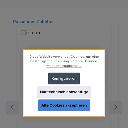
Produktgalerie überspringen
Passendes Zubehör
Diese Website verwendet Cookies, um eine
bestmögliche Erfahrung bieten zu können.
Mehr Informationen ...
Konfigurieren
Nur technisch notwendige
C03-B Lichtkopf 10mm
Alle Cookies akzeptieren