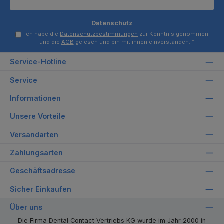
Datenschutz
Ich habe die
Datenschutzbestimmungen
zur Kenntnis genommen
und die
AGB
gelesen und bin mit ihnen einverstanden.
*
Service-Hotline
Service
Informationen
Unsere Vorteile
Versandarten
Zahlungsarten
Geschäftsadresse
Sicher Einkaufen
Über uns
Die Firma Dental Contact Vertriebs KG wurde im Jahr 2000 in