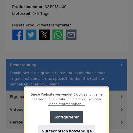
Produktnummer:
32.F0134.00
Lieferzeit:
2-5 Tage
Dieses Produkt weiterempfehlen:
Beschreibung
Omnia bietet ein großes Sortiment an mechanischen
Irrigationslinien an, das speziell für den Großteil der
handelsüblichen Ph…
Mehr
Diese Website verwendet Cookies, um eine
Eigenschaften
bestmögliche Erfahrung bieten zu können.
Mehr Informationen ...
Videos
Konfigurieren
Hersteller
Nur technisch notwendige