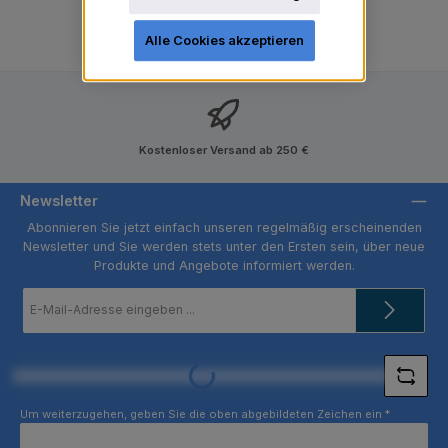
Alle Cookies akzeptieren
Kostenloser Versand ab 250 €
Newsletter
Abonnieren Sie jetzt einfach unseren regelmäßig erscheinenden
Newsletter und Sie werden stets unter den Ersten sein, über neue
Produkte und Angebote informiert werden.
E-
Mail-
Adresse
*
Loading...
Um weiterzugehen, geben Sie die oben abgebildeten Zeichen ein
*