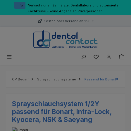
Zum Hauptinhalt springen
Info
Verkauf nur an Zahnärzte, Dentallabore und autorisierte
Fachkreise – keine Abgabe an Privatpersonen.
Kostenloser Versand ab 250 €
Du hast 0 Produk
OP Bedarf
Sprayschlauchsysteme
Passend für Bonart®
Sprayschlauchsystem 1/2Y
passend für Bonart, Intra-Lock,
Kyocera, NSK & Saeyang