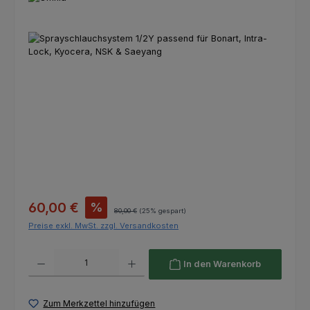
Bildergalerie überspringen
Verkaufspreis:
60,00 €
%
Regulärer Preis:
80,00 €
(25% gespart)
Preise exkl. MwSt. zzgl. Versandkosten
Produkt Anzahl: Gib den gewünschten Wert ein oder benutze die Schaltfl
In den Warenkorb
Zum Merkzettel hinzufügen