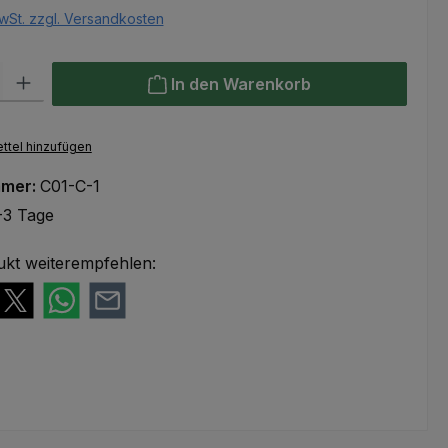
wSt. zzgl. Versandkosten
l: Gib den gewünschten Wert ein oder benutze die Schaltflächen um
In den Warenkorb
ttel hinzufügen
mmer:
C01-C-1
-3 Tage
ukt weiterempfehlen: