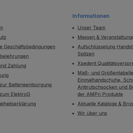
Informationen
um
Unser Team
utz
Messen & Veranstaltung
ne Geschäftsbedingungen
Aufschlüsselung Handst
Spitzen
sbelehrungen
Xpedent Qualitätsversp
und Zahlung
Maß- und Größentabelle
dung
Einmalhandschuhe, Sch
zur Batterieentsorgung
Antirutschsocken und B
 zum ElektroG
der AMPri Produkte
reiheitserklärung
Aktuelle Kataloge & Br
Wir über uns