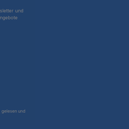
sletter und
Angebote
B
gelesen und