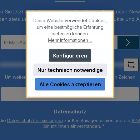
 Sie jetzt einfach unseren regelmäßig erscheinenden New
den stets unter den Ersten sein, über neue Produkte und 
Diese Website verwendet Cookies,
informiert werden.
um eine bestmögliche Erfahrung
bieten zu können.
E-
Mehr Informationen ...
Mail-
Adresse
Loading...
Konfigurieren
*
Nur technisch notwendige
Um weiterzugehen, geben Sie die oben abgebildeten Zeichen
Alle Cookies akzeptieren
ein
*
Datenschutz
 die
Datenschutzbestimmungen
zur Kenntnis genommen und die
AG
bin mit ihnen einverstanden.
*