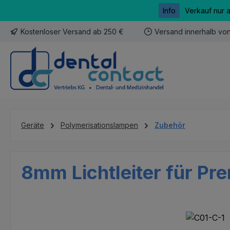
Info
Verkauf nur 
m Hauptinhalt springen
Zur Suche springen
Zur Hauptnavigation springen
Kostenloser Versand ab 250 €
Versand innerhalb vo
Geräte
Polymerisationslampen
Zubehör
8mm Lichtleiter für P
Bildergalerie überspringen