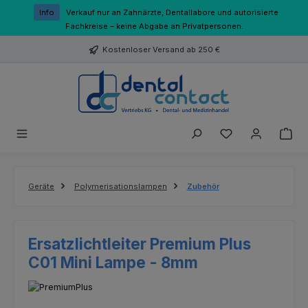
Zum Hauptinhalt springen
Info
Verkauf nur an Zahnärzte, Dentallabore und autorisierte
Fachkreise – keine Abgabe an Privatpersonen.
Kostenloser Versand ab 250 €
Du hast 0 Produk
Geräte
Polymerisationslampen
Zubehör
Ersatzlichtleiter Premium Plus
C01 Mini Lampe - 8mm