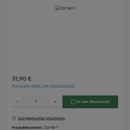
Bildergalerie überspringen
Regulärer Preis:
31,90 €
Preise exkl. MwSt. zzgl. Versandkosten
Produkt Anzahl: Gib den gewünschten Wert ein oder benutze die Schaltfl
In den Warenkorb
Zum Merkzettel hinzufügen
Produktnummer:
C01-M-1