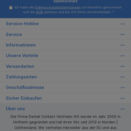
Datenschutz
Ich habe die
Datenschutzbestimmungen
zur Kenntnis genommen
und die
AGB
gelesen und bin mit ihnen einverstanden.
*
Service-Hotline
Service
Informationen
Unsere Vorteile
Versandarten
Zahlungsarten
Geschäftsadresse
Sicher Einkaufen
Über uns
Die Firma Dental Contact Vertriebs KG wurde im Jahr 2000 in
Hofheim gegründet und hat ihren Sitz seit 2012 in Norden |
Ostfriesland. Wir vertreten Hersteller aus der EU und aus