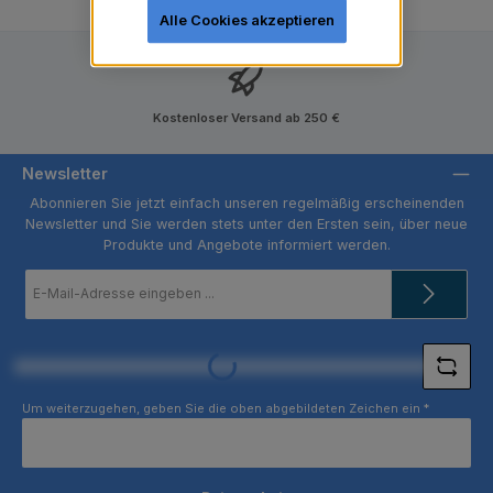
Alle Cookies akzeptieren
Kostenloser Versand ab 250 €
Newsletter
Abonnieren Sie jetzt einfach unseren regelmäßig erscheinenden
Newsletter und Sie werden stets unter den Ersten sein, über neue
Produkte und Angebote informiert werden.
E-
Mail-
Adresse
*
Loading...
Um weiterzugehen, geben Sie die oben abgebildeten Zeichen ein
*