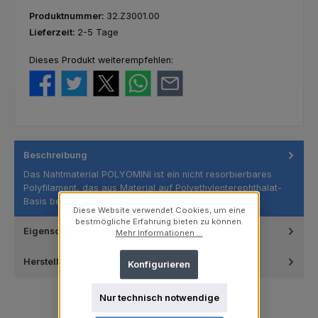
Produktnummer:
32.Z3001.00
Lieferzeit:
2-5 Tage
Dieses Produkt weiterempfehlen:
Beschreibung
Das Nahtmaterial POLYOMINI ist ein nicht resorbierbares
Polyfilament, das aus Material auf Polyethylenterephthalat-
Basis bes…
Mehr
Diese Website verwendet Cookies, um eine
bestmögliche Erfahrung bieten zu können.
Eigenschaften
Mehr Informationen ...
Hersteller
Konfigurieren
Nur technisch notwendige