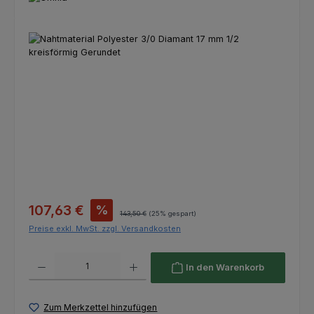
Bildergalerie überspringen
Verkaufspreis:
107,63 €
%
Regulärer Preis:
143,50 €
(25% gespart)
Preise exkl. MwSt. zzgl. Versandkosten
Produkt Anzahl: Gib den gewünschten Wert ein oder benutze die Schaltfl
In den Warenkorb
Zum Merkzettel hinzufügen