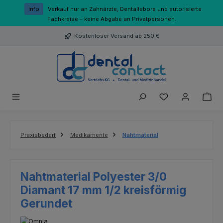
Zum Hauptinhalt springen
Info
Verkauf nur an Zahnärzte, Dentallabore und autorisierte
Fachkreise – keine Abgabe an Privatpersonen.
Kostenloser Versand ab 250 €
Du hast 0 Produk
Praxisbedarf
Medikamente
Nahtmaterial
Nahtmaterial Polyester 3/0
Diamant 17 mm 1/2 kreisförmig
Gerundet