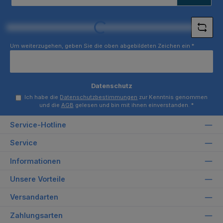
Adresse
*
Loading...
Um weiterzugehen, geben Sie die oben abgebildeten Zeichen ein
*
Datenschutz
Ich habe die
Datenschutzbestimmungen
zur Kenntnis genommen
und die
AGB
gelesen und bin mit ihnen einverstanden.
*
Service-Hotline
Service
Informationen
Unsere Vorteile
Versandarten
Zahlungsarten