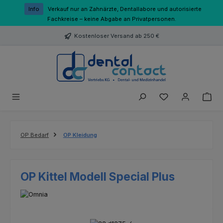
Zum Hauptinhalt springen
Info
Verkauf nur an Zahnärzte, Dentallabore und autorisierte
Fachkreise – keine Abgabe an Privatpersonen.
Kostenloser Versand ab 250 €
Du hast 0 Produk
OP Bedarf
OP Kleidung
OP Kittel Modell Special Plus