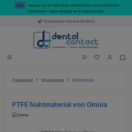
Zum Hauptinhalt springen
Info
Verkauf nur an Zahnärzte, Dentallabore und autorisierte
Fachkreise – keine Abgabe an Privatpersonen.
Kostenloser Versand ab 250 €
Du hast 0 Produk
Praxisbedarf
Medikamente
Nahtmaterial
PTFE Nahtmaterial von Omnia