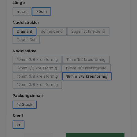
auswählen
Länge
45cm
75cm
(Diese Option ist zurzeit nicht verfügbar.)
auswählen
Nadelstruktur
Diamant
Schneidend
Super schneidend
(Diese Option ist zurzeit nicht verfügbar.)
(Diese Option ist zurzeit nich
Taper Cut
(Diese Option ist zurzeit nicht verfügbar.)
auswählen
Nadelstärke
10mm 3/8 kreisförmig
11mm 1/2 kreisförmig
(Diese Option ist zurzeit nicht verfügbar.)
(Diese Option ist zurzeit nicht
12mm 1/2 kreisförmig
12mm 3/8 kreisförmig
(Diese Option ist zurzeit nicht verfügbar.)
(Diese Option ist zurzeit nicht
16mm 3/8 kreisförmig
18mm 3/8 kreisförmig
(Diese Option ist zurzeit nicht verfügbar.)
19mm 3/8 kreisförmig
(Diese Option ist zurzeit nicht verfügbar.)
auswählen
Packungsinhalt
12 Stück
auswählen
Steril
ja
Produkt Anzahl: Gib den gewünschten Wert ein oder benutze die Schaltfl