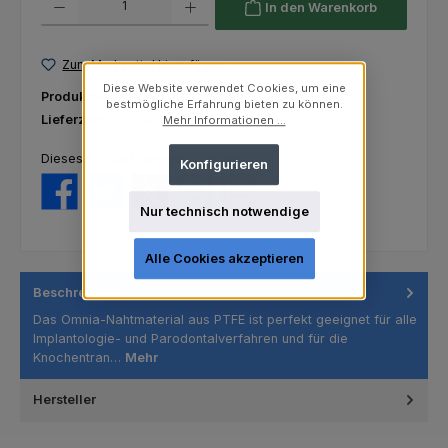
In den Warenkorb
Zum Merkzettel hinzufügen
Diese Website verwendet Cookies, um eine
Produktnummer:
32.Z3240.00
bestmögliche Erfahrung bieten zu können.
Lieferzeit:
2-5 Tage
Mehr Informationen ...
Dieses Produkt weiterempfehlen:
Konfigurieren
Nur technisch notwendige
Alle Cookies akzeptieren
Beschreibung
Das Omnia-Nahtmaterial aus PTFE ist perfekt geeignet für alle
Implantologie- und Parodontalverfahren und für die
Knochentran…
Mehr
Hersteller