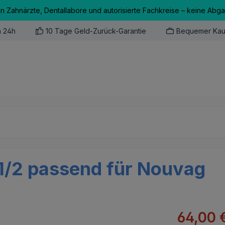
an Zahnärzte, Dentallabore und autorisierte Fachkreise – keine Abg
n 24h
10 Tage Geld-Zurück-Garantie
Bequemer Kau
1/2 passend für Nouvag
Verkaufsprei
64,00 