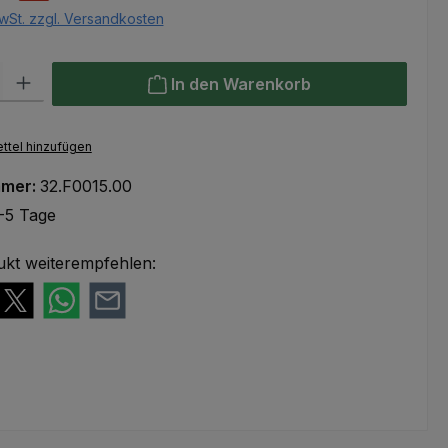
wSt. zzgl. Versandkosten
l: Gib den gewünschten Wert ein oder benutze die Schaltflächen um
In den Warenkorb
ttel hinzufügen
mmer:
32.F0015.00
-5 Tage
ukt weiterempfehlen: