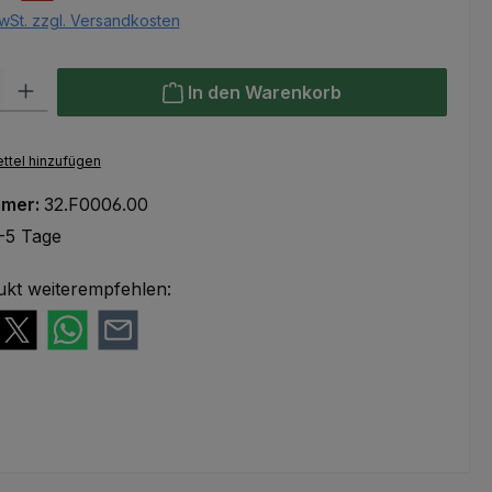
wSt. zzgl. Versandkosten
l: Gib den gewünschten Wert ein oder benutze die Schaltflächen um
In den Warenkorb
ttel hinzufügen
mmer:
32.F0006.00
-5 Tage
ukt weiterempfehlen: