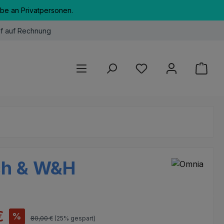
abe an Privatpersonen.
f auf Rechnung
Du hast 0 Produkte au
ch & W&H
s:
€
%
Regulärer Preis:
80,00 €
(25% gespart)