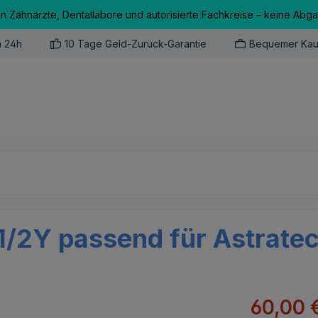
an Zahnärzte, Dentallabore und autorisierte Fachkreise – keine Abg
n 24h
10 Tage Geld-Zurück-Garantie
Bequemer Kau
/2Y passend für Astrate
Verkaufsprei
60,00 