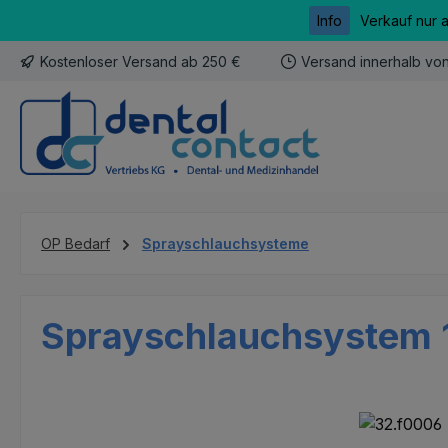
Info
Verkauf nur 
m Hauptinhalt springen
Zur Suche springen
Zur Hauptnavigation springen
Kostenloser Versand ab 250 €
Versand innerhalb vo
OP Bedarf
Sprayschlauchsysteme
Sprayschlauchsystem 1
Bildergalerie überspringen