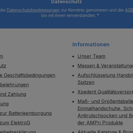
Datenschutz
 die
Datenschutzbestimmungen
zur Kenntnis genommen und die
AG
bin mit ihnen einverstanden.
*
Informationen
um
Unser Team
utz
Messen & Veranstaltung
ne Geschäftsbedingungen
Aufschlüsselung Handst
Spitzen
sbelehrungen
Xpedent Qualitätsversp
und Zahlung
Maß- und Größentabelle
dung
Einmalhandschuhe, Sch
zur Batterieentsorgung
Antirutschsocken und B
 zum ElektroG
der AMPri Produkte
reiheitserklärung
Aktuelle Kataloge & Br