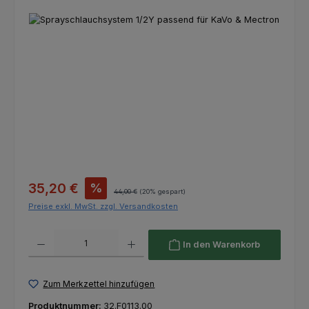
Bildergalerie überspringen
Verkaufspreis:
35,20 €
%
Regulärer Preis:
44,00 €
(20% gespart)
Preise exkl. MwSt. zzgl. Versandkosten
Produkt Anzahl: Gib den gewünschten Wert ein oder benutze die Schaltfl
In den Warenkorb
Zum Merkzettel hinzufügen
Produktnummer:
32.F0113.00