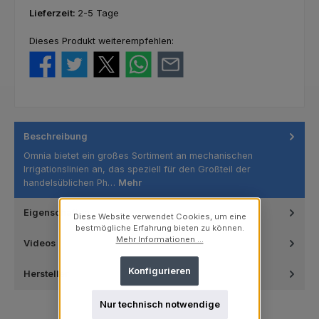
Lieferzeit:
2-5 Tage
Dieses Produkt weiterempfehlen:
Beschreibung
Omnia bietet ein großes Sortiment an mechanischen
Irrigationslinien an, das speziell für den Großteil der
handelsüblichen Ph…
Mehr
Eigenschaften
Diese Website verwendet Cookies, um eine
bestmögliche Erfahrung bieten zu können.
Mehr Informationen ...
Videos
Konfigurieren
Hersteller
Nur technisch notwendige