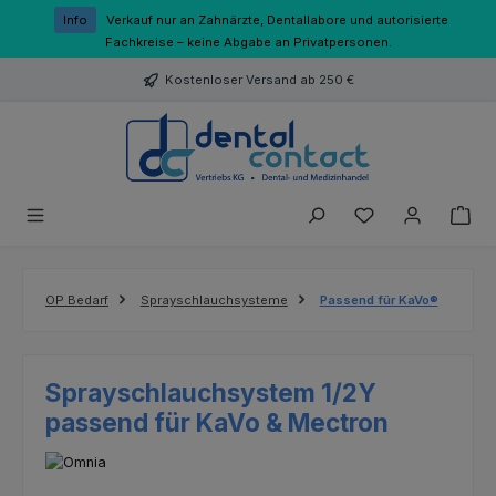
Zum Hauptinhalt springen
Info
Verkauf nur an Zahnärzte, Dentallabore und autorisierte
Fachkreise – keine Abgabe an Privatpersonen.
Kostenloser Versand ab 250 €
Du hast 0 Produk
OP Bedarf
Sprayschlauchsysteme
Passend für KaVo®
Sprayschlauchsystem 1/2Y
passend für KaVo & Mectron