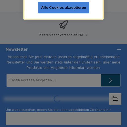
Alle Cookies akzeptieren
Kostenloser Versand ab 250 €
Newsletter
Abonnieren Sie jetzt einfach unseren regelmäßig erscheinenden
Newsletter und Sie werden stets unter den Ersten sein, über neue
Produkte und Angebote informiert werden.
E-
Mail-
Adresse
*
Loading...
Um weiterzugehen, geben Sie die oben abgebildeten Zeichen ein
*