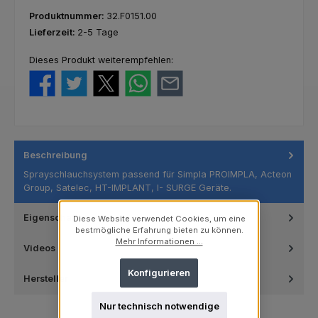
Produktnummer:
32.F0151.00
Lieferzeit:
2-5 Tage
Dieses Produkt weiterempfehlen:
Beschreibung
Sprayschlauchsystem passend für Simpla PROIMPLA, Acteon
Group, Satelec, HT-IMPLANT, I- SURGE Geräte.
Eigenschaften
Diese Website verwendet Cookies, um eine
bestmögliche Erfahrung bieten zu können.
Mehr Informationen ...
Videos
Konfigurieren
Hersteller
Nur technisch notwendige