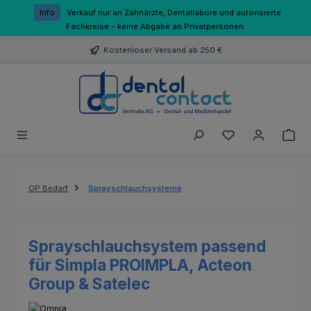
Zum Hauptinhalt springen
Info
Verkauf nur an Zahnärzte, Dentallabore und autorisierte
Fachkreise – keine Abgabe an Privatpersonen.
Kostenloser Versand ab 250 €
Du hast 0 Produk
OP Bedarf
Sprayschlauchsysteme
Sprayschlauchsystem passend
für Simpla PROIMPLA, Acteon
Group & Satelec