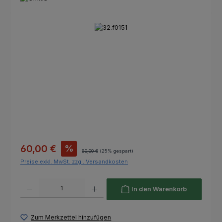
Bildergalerie überspringen
Verkaufspreis:
60,00 €
%
Regulärer Preis:
80,00 €
(25% gespart)
Preise exkl. MwSt. zzgl. Versandkosten
Produkt Anzahl: Gib den gewünschten Wert ein oder benutze die Schaltfl
In den Warenkorb
Zum Merkzettel hinzufügen