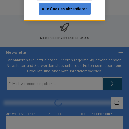
Alle Cookies akzeptieren
Kostenloser Versand ab 250 €
Newsletter
Abonnieren Sie jetzt einfach unseren regelmäßig erscheinenden
Newsletter und Sie werden stets unter den Ersten sein, über neue
Produkte und Angebote informiert werden.
E-
Mail-
Adresse
*
Loading...
Um weiterzugehen, geben Sie die oben abgebildeten Zeichen ein
*