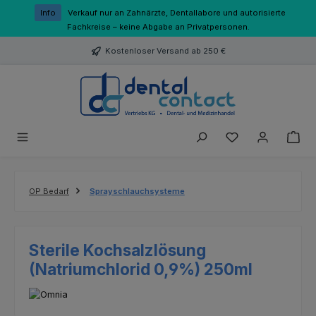
Zum Hauptinhalt springen
Info
Verkauf nur an Zahnärzte, Dentallabore und autorisierte
Fachkreise – keine Abgabe an Privatpersonen.
Kostenloser Versand ab 250 €
Du hast 0 Produk
OP Bedarf
Sprayschlauchsysteme
Sterile Kochsalzlösung
(Natriumchlorid 0,9%) 250ml