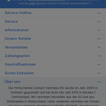
und die
AGB
gelesen und bin mit ihnen einverstanden.
*
Service-Hotline
Service
Informationen
Unsere Vorteile
Versandarten
Zahlungsarten
Geschäftsadresse
Sicher Einkaufen
Über uns
Die Firma Dental Contact Vertriebs KG wurde im Jahr 2000 in
Hofheim gegründet und hat ihren Sitz seit 2012 in Norden |
Ostfriesland. Wir vertreten Hersteller aus der EU und aus
Drittstaaten in Deutschland. Unter anderem vertreten wir Firmen
wie Cavex Holland, Stoddard | OPTIM, SPOKAR, Xpedent und