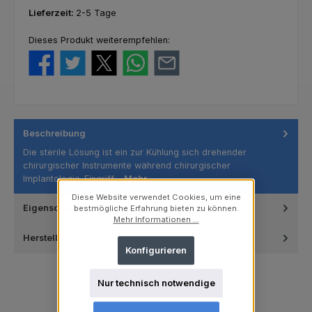
Lieferzeit:
2-5 Tage
Dieses Produkt weiterempfehlen:
Beschreibung
Die sterile Lösung ist ein zur Kühlung sich drehender
chirurgischer Instrumente während chirurgischer
Implantologie-Eingriff…
Mehr
Diese Website verwendet Cookies, um eine
Eigenschaften
bestmögliche Erfahrung bieten zu können.
Mehr Informationen ...
Hersteller
Konfigurieren
Nur technisch notwendige