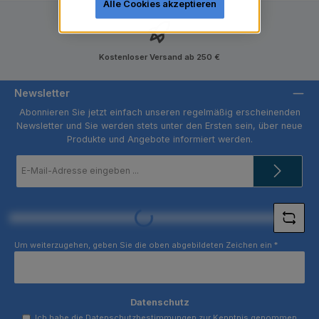
Alle Cookies akzeptieren
Kostenloser Versand ab 250 €
Newsletter
Abonnieren Sie jetzt einfach unseren regelmäßig erscheinenden
Newsletter und Sie werden stets unter den Ersten sein, über neue
Produkte und Angebote informiert werden.
E-
Mail-
Adresse
*
Loading...
Um weiterzugehen, geben Sie die oben abgebildeten Zeichen ein
*
Datenschutz
Ich habe die
Datenschutzbestimmungen
zur Kenntnis genommen