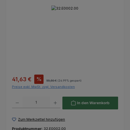
Bildergalerie überspringen
Verkaufspreis:
41,63 €
%
Regulärer Preis:
55,50 €
(24.99% gespart)
Preise exkl. MwSt. zzgl. Versandkosten
Produkt Anzahl: Gib den gewünschten Wert ein oder benutze die Schaltfl
In den Warenkorb
Zum Merkzettel hinzufügen
Produktnummer:
32.E0002.00