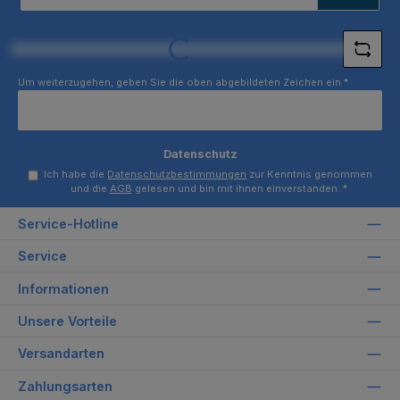
Adresse
*
Loading...
Um weiterzugehen, geben Sie die oben abgebildeten Zeichen ein
*
Datenschutz
Ich habe die
Datenschutzbestimmungen
zur Kenntnis genommen
und die
AGB
gelesen und bin mit ihnen einverstanden.
*
Service-Hotline
Service
Informationen
Unsere Vorteile
Versandarten
Zahlungsarten