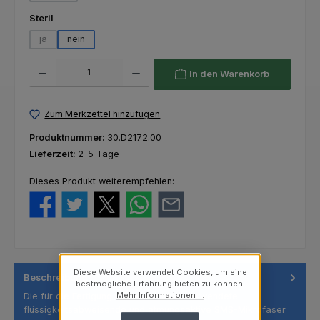
auswählen
Steril
ja
nein
(Diese Option ist zurzeit nicht verfügbar.)
Produkt Anzahl: Gib den gewünschten Wert ein oder benutze die Schaltfl
In den Warenkorb
Zum Merkzettel hinzufügen
Produktnummer:
30.D2172.00
Lieferzeit:
2-5 Tage
Dieses Produkt weiterempfehlen:
Diese Website verwendet Cookies, um eine
Beschreibung
bestmögliche Erfahrung bieten zu können.
Mehr Informationen ...
Die für die Fertigung dieser OP Kittel verwendete
flüssigkeitsabweisende und atmungsaktive SMS-Mikrofaser