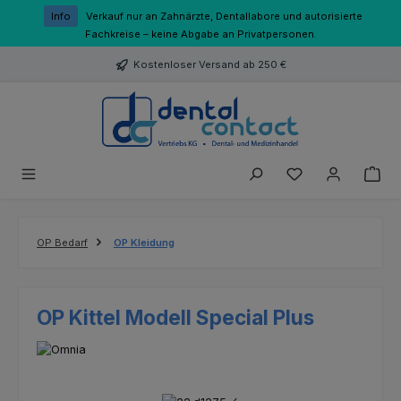
Zum Hauptinhalt springen
Info
Verkauf nur an Zahnärzte, Dentallabore und autorisierte
Fachkreise – keine Abgabe an Privatpersonen.
Kostenloser Versand ab 250 €
Du hast 0 Produk
OP Bedarf
OP Kleidung
OP Kittel Modell Special Plus