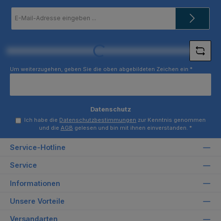
E-
Mail-
Adresse
*
Loading...
Um weiterzugehen, geben Sie die oben abgebildeten Zeichen ein
*
Datenschutz
Ich habe die
Datenschutzbestimmungen
zur Kenntnis genommen
und die
AGB
gelesen und bin mit ihnen einverstanden.
*
Service-Hotline
Service
Informationen
Unsere Vorteile
Versandarten