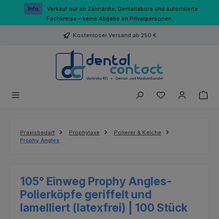
Zum Hauptinhalt springen
Info
Verkauf nur an Zahnärzte, Dentallabore und autorisierte
Fachkreise – keine Abgabe an Privatpersonen.
Kostenloser Versand ab 250 €
Du hast 0 Produk
Praxisbedarf
Prophylaxe
Polierer & Kelche
Prophy Angles
105° Einweg Prophy Angles-
Polierköpfe geriffelt und
lamelliert (latexfrei) | 100 Stück