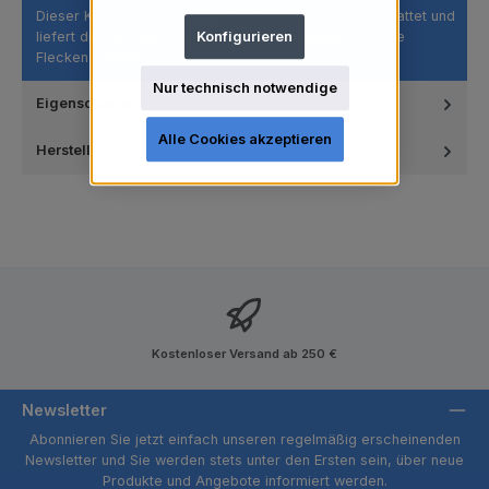
Dieser Kelch ist mit 4 Stegen und Innenrippen ausgestattet und
liefert die optimale Menge an Prophylaxepaste, um die
Konfigurieren
Flecken…
Mehr
Nur technisch notwendige
Eigenschaften
Alle Cookies akzeptieren
Hersteller
Kostenloser Versand ab 250 €
Newsletter
Abonnieren Sie jetzt einfach unseren regelmäßig erscheinenden
Newsletter und Sie werden stets unter den Ersten sein, über neue
Produkte und Angebote informiert werden.