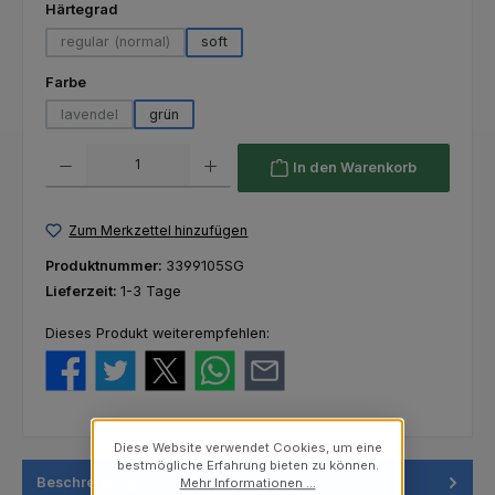
auswählen
Härtegrad
regular (normal)
soft
(Diese Option ist zurzeit nicht verfügbar.)
auswählen
Farbe
lavendel
grün
(Diese Option ist zurzeit nicht verfügbar.)
Produkt Anzahl: Gib den gewünschten Wert ein oder benutze die Schaltfl
In den Warenkorb
Zum Merkzettel hinzufügen
Produktnummer:
3399105SG
Lieferzeit:
1-3 Tage
Dieses Produkt weiterempfehlen:
Diese Website verwendet Cookies, um eine
bestmögliche Erfahrung bieten zu können.
Beschreibung
Mehr Informationen ...