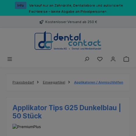
Zum Hauptinhalt springen
Info
Verkauf nur an Zahnärzte, Dentallabore und autorisierte
Fachkreise – keine Abgabe an Privatpersonen.
Kostenloser Versand ab 250 €
Du hast 0 Produk
Praxisbedarf
Einwegartikel
Applikatoren / Anmischhilfen
Applikator Tips G25 Dunkelblau |
50 Stück