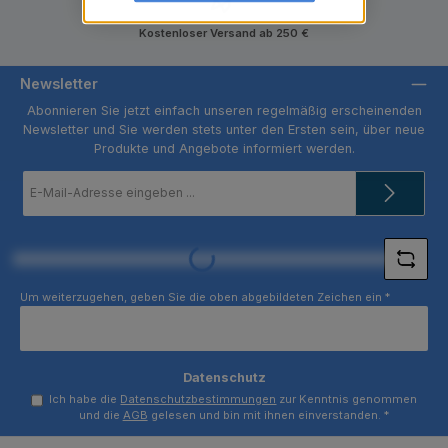
Kostenloser Versand ab 250 €
Newsletter
Abonnieren Sie jetzt einfach unseren regelmäßig erscheinenden
Newsletter und Sie werden stets unter den Ersten sein, über neue
Produkte und Angebote informiert werden.
E-
Mail-
Adresse
*
Loading...
Um weiterzugehen, geben Sie die oben abgebildeten Zeichen ein
*
Datenschutz
Ich habe die
Datenschutzbestimmungen
zur Kenntnis genommen
und die
AGB
gelesen und bin mit ihnen einverstanden.
*