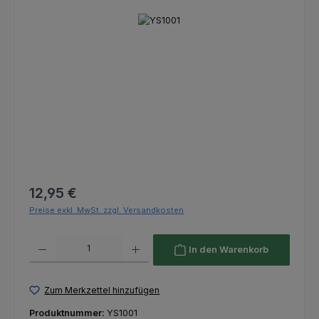
Bildergalerie überspringen
Regulärer Preis:
12,95 €
Preise exkl. MwSt. zzgl. Versandkosten
Produkt Anzahl: Gib den gewünschten Wert ein oder benutze die Schaltfl
In den Warenkorb
Zum Merkzettel hinzufügen
Produktnummer:
YS1001