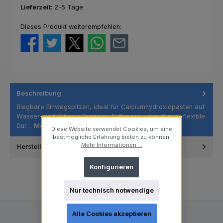
Lieferzeit:
2-5 Tage
Dieses Produkt weiterempfehlen:
Beschreibung
Biegbare Einwegspitzen, ideal für Calciumhydroxidpasten auf
Wasser- und Ölbasis Präzises Auftragen – der dünne, flexible
Dur…
Mehr
Diese Website verwendet Cookies, um eine
bestmögliche Erfahrung bieten zu können.
Mehr Informationen ...
Hersteller
Konfigurieren
Nur technisch notwendige
Alle Cookies akzeptieren