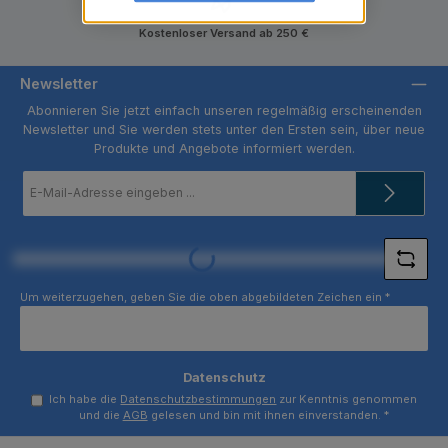
Kostenloser Versand ab 250 €
Newsletter
Abonnieren Sie jetzt einfach unseren regelmäßig erscheinenden
Newsletter und Sie werden stets unter den Ersten sein, über neue
Produkte und Angebote informiert werden.
E-
Mail-
Adresse
*
Loading...
Um weiterzugehen, geben Sie die oben abgebildeten Zeichen ein
*
Datenschutz
Ich habe die
Datenschutzbestimmungen
zur Kenntnis genommen
und die
AGB
gelesen und bin mit ihnen einverstanden.
*