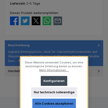
Lieferzeit:
2-5 Tage
Dieses Produkt weiterempfehlen:
Beschreibung
iegbare Einwegspitzen, ideal für Calciumhydroxidpasten auf
Wasser- und Ölbasis Präzises Auftragen – der dünne, flexible
Durc…
Mehr
Diese Website verwendet Cookies, um eine
bestmögliche Erfahrung bieten zu können.
Mehr Informationen ...
Hersteller
Konfigurieren
Nur technisch notwendige
Alle Cookies akzeptieren