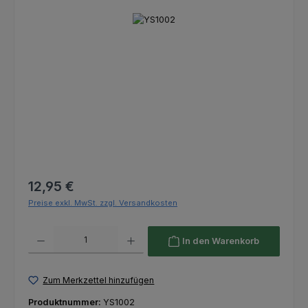
Bildergalerie überspringen
Regulärer Preis:
12,95 €
Preise exkl. MwSt. zzgl. Versandkosten
Produkt Anzahl: Gib den gewünschten Wert ein oder benutze die Schaltfl
In den Warenkorb
Zum Merkzettel hinzufügen
Produktnummer:
YS1002