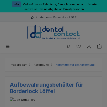
Zum Hauptinhalt springen
Info
Verkauf nur an Zahnärzte, Dentallabore und autorisierte
Fachkreise – keine Abgabe an Privatpersonen.
Kostenloser Versand ab 250 €
Du hast 0 Produk
Praxisbedarf
Abformung
Hilfsmittel für die Abformung
Aufbewahrungsbehälter für
Borderlock Löffel