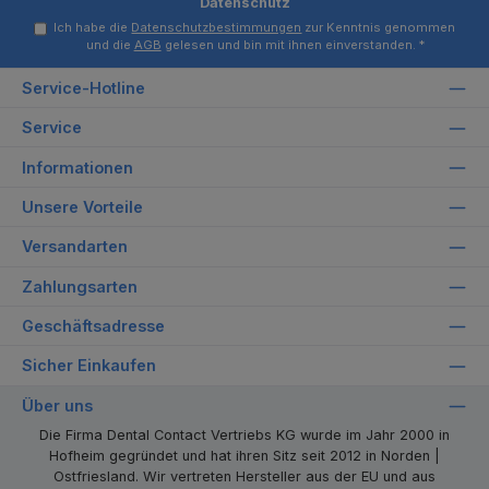
Datenschutz
Ich habe die
Datenschutzbestimmungen
zur Kenntnis genommen
und die
AGB
gelesen und bin mit ihnen einverstanden.
*
Service-Hotline
Service
Informationen
Unsere Vorteile
Versandarten
Zahlungsarten
Geschäftsadresse
Sicher Einkaufen
Über uns
Die Firma Dental Contact Vertriebs KG wurde im Jahr 2000 in
Hofheim gegründet und hat ihren Sitz seit 2012 in Norden |
Ostfriesland. Wir vertreten Hersteller aus der EU und aus