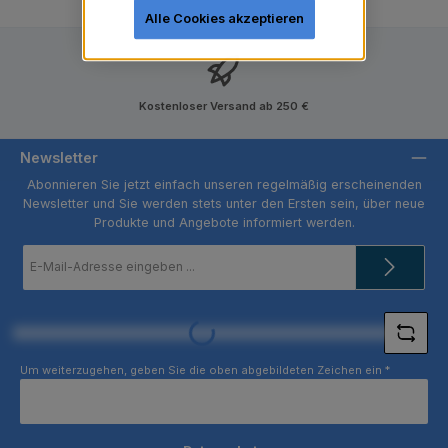
Alle Cookies akzeptieren
Kostenloser Versand ab 250 €
Newsletter
Abonnieren Sie jetzt einfach unseren regelmäßig erscheinenden
Newsletter und Sie werden stets unter den Ersten sein, über neue
Produkte und Angebote informiert werden.
E-
Mail-
Adresse
*
Loading...
Um weiterzugehen, geben Sie die oben abgebildeten Zeichen ein
*