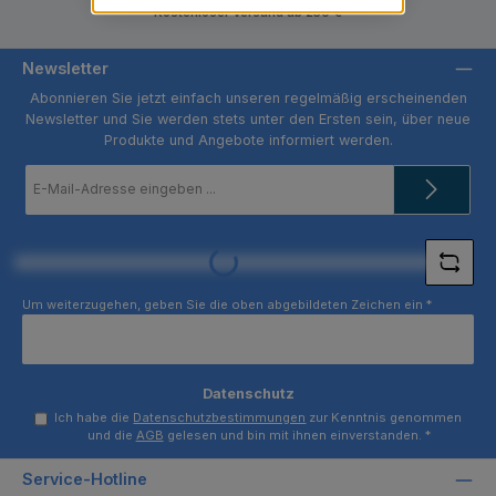
Kostenloser Versand ab 250 €
Newsletter
Abonnieren Sie jetzt einfach unseren regelmäßig erscheinenden
Newsletter und Sie werden stets unter den Ersten sein, über neue
Produkte und Angebote informiert werden.
E-
Mail-
Adresse
*
Loading...
Um weiterzugehen, geben Sie die oben abgebildeten Zeichen ein
*
Datenschutz
Ich habe die
Datenschutzbestimmungen
zur Kenntnis genommen
und die
AGB
gelesen und bin mit ihnen einverstanden.
*
Service-Hotline