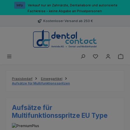
Zum Hauptinhalt springen
Info
Verkauf nur an Zahnärzte, Dentallabore und autorisierte
Fachkreise – keine Abgabe an Privatpersonen.
Kostenloser Versand ab 250 €
Du hast 0 Produk
Praxisbedarf
Einwegartikel
Aufsätze für Multifunktionsspritzen
Aufsätze für
Multifunktionsspritze EU Type