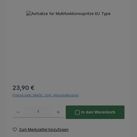
Bildergalerie überspringen
Regulärer Preis:
23,90 €
Preise exkl. MwSt. zzgl. Versandkosten
Produkt Anzahl: Gib den gewünschten Wert ein oder benutze die Schaltfl
In den Warenkorb
Zum Merkzettel hinzufügen