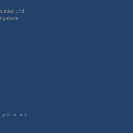
sletter und
Angebote
B
gelesen und