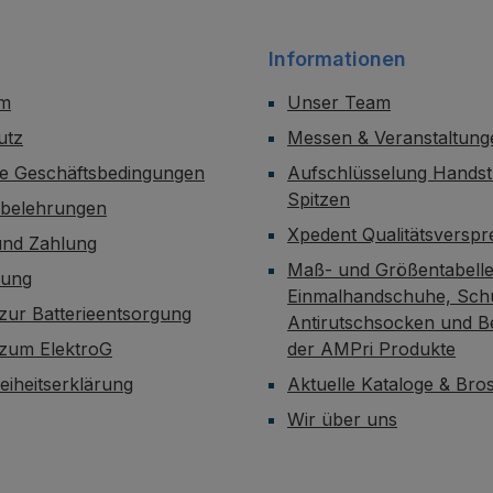
Informationen
um
Unser Team
utz
Messen & Veranstaltung
ne Geschäftsbedingungen
Aufschlüsselung Handst
Spitzen
sbelehrungen
Xpedent Qualitätsversp
und Zahlung
Maß- und Größentabelle
dung
Einmalhandschuhe, Sch
zur Batterieentsorgung
Antirutschsocken und B
 zum ElektroG
der AMPri Produkte
reiheitserklärung
Aktuelle Kataloge & Br
Wir über uns