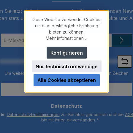
 Sie jetzt einfach unseren regelmäßig erscheinenden New
den stets unter den Ersten sein, über neue Produkte und 
Diese Website verwendet Cookies,
informiert werden.
um eine bestmögliche Erfahrung
bieten zu können.
E-
Mehr Informationen ...
Mail-
Adresse
Konfigurieren
*
Loading...
Nur technisch notwendige
Um weiterzugehen, geben Sie die oben abgebildeten Zeichen
Alle Cookies akzeptieren
ein
*
Datenschutz
 die
Datenschutzbestimmungen
zur Kenntnis genommen und die
AG
bin mit ihnen einverstanden.
*