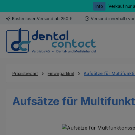
Info
Verkauf nur 
m Hauptinhalt springen
Zur Suche springen
Zur Hauptnavigation springen
Kostenloser Versand ab 250 €
Versand innerhalb vo
Praxisbedarf
Einwegartikel
Aufsätze für Multifunkt
Aufsätze für Multifunk
Bildergalerie überspringen