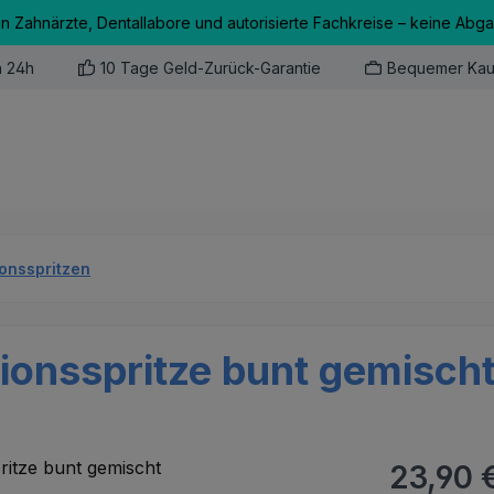
an Zahnärzte, Dentallabore und autorisierte Fachkreise – keine Abg
n 24h
10 Tage Geld-Zurück-Garantie
Bequemer Kau
ionsspritzen
tionsspritze bunt gemisch
Regulärer Pr
23,90 