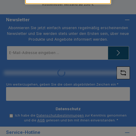
Kostenloser Versand ab 250 €
Newsletter
Abonnieren Sie jetzt einfach unseren regelmäßig erscheinenden
Newsletter und Sie werden stets unter den Ersten sein, über neue
Produkte und Angebote informiert werden.
E-
Mail-
Adresse
*
Loading...
Um weiterzugehen, geben Sie die oben abgebildeten Zeichen ein
*
Datenschutz
Ich habe die
Datenschutzbestimmungen
zur Kenntnis genommen
und die
AGB
gelesen und bin mit ihnen einverstanden.
*
Service-Hotline