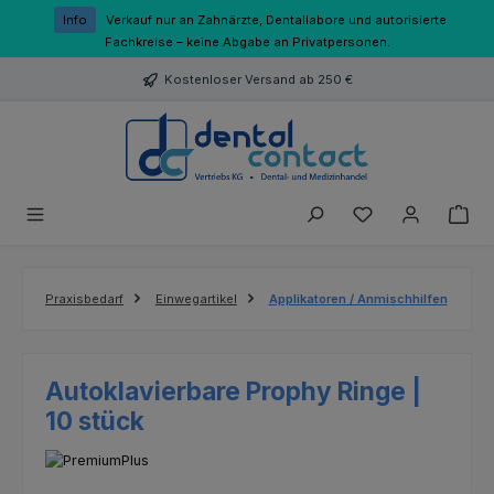
Zum Hauptinhalt springen
Info
Verkauf nur an Zahnärzte, Dentallabore und autorisierte
Fachkreise – keine Abgabe an Privatpersonen.
Kostenloser Versand ab 250 €
Du hast 0 Produk
Praxisbedarf
Einwegartikel
Applikatoren / Anmischhilfen
Autoklavierbare Prophy Ringe |
10 stück