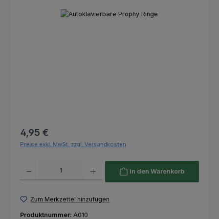
Bildergalerie überspringen
Regulärer Preis:
4,95 €
Preise exkl. MwSt. zzgl. Versandkosten
Produkt Anzahl: Gib den gewünschten Wert ein oder benutze die Schaltfl
In den Warenkorb
Zum Merkzettel hinzufügen
Produktnummer:
A010