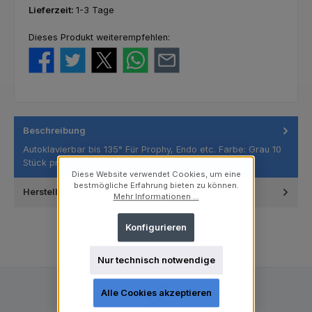
Lieferzeit:
1-3 Tage
Dieses Produkt weiterempfehlen:
Beschreibung
Autoklavierbar bis 135° Für Prophy, Endo etc. Farbe: Grau 10
Stück pro Packung
Mehr
Diese Website verwendet Cookies, um eine
bestmögliche Erfahrung bieten zu können.
Hersteller
Mehr Informationen ...
Konfigurieren
Nur technisch notwendige
Alle Cookies akzeptieren