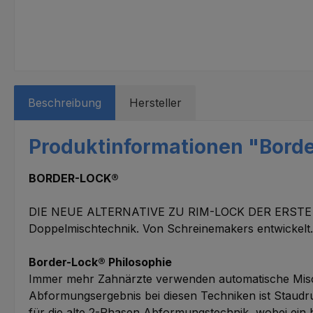
Beschreibung
Hersteller
Produktinformationen "Borde
BORDER-LOCK®
DIE NEUE ALTERNATIVE ZU RIM-LOCK DER ERSTE SEM
Doppelmischtechnik. Von Schreinemakers entwickelt
Border-Lock® Philosophie
Immer mehr Zahnärzte verwenden automatische Mischg
Abformungsergebnis bei diesen Techniken ist Staudruck
für die alte 2-Phasen Abformungstechnik, wobei ein 