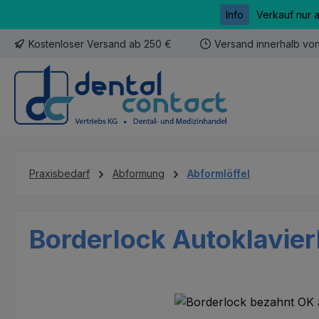
Info
Verkauf nur 
m Hauptinhalt springen
Zur Suche springen
Zur Hauptnavigation springen
Kostenloser Versand ab 250 €
Versand innerhalb vo
Praxisbedarf
Abformung
Abformlöffel
Borderlock Autoklavier
Bildergalerie überspringen