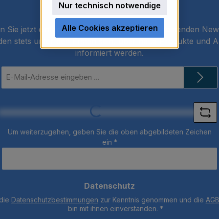
Nur technisch notwendige
Newsletter
Alle Cookies akzeptieren
 Sie jetzt einfach unseren regelmäßig erscheinenden New
den stets unter den Ersten sein, über neue Produkte und 
informiert werden.
E-
Mail-
Adresse
*
Loading...
Um weiterzugehen, geben Sie die oben abgebildeten Zeichen
ein
*
Datenschutz
 die
Datenschutzbestimmungen
zur Kenntnis genommen und die
AG
bin mit ihnen einverstanden.
*