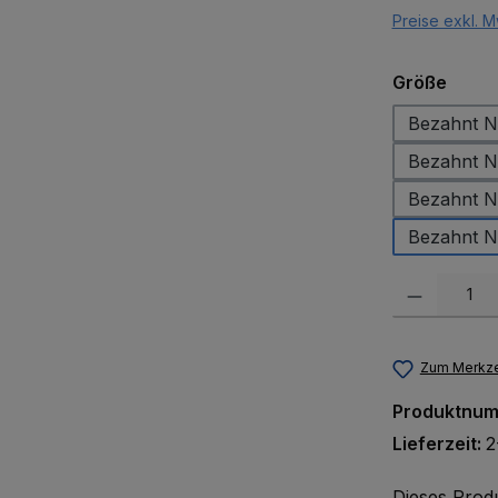
Preise exkl. M
ausw
Größe
Bezahnt N
Bezahnt N
Bezahnt N
Bezahnt N
Produkt Anzah
Zum Merkze
Produktnu
Lieferzeit:
2
Dieses Prod