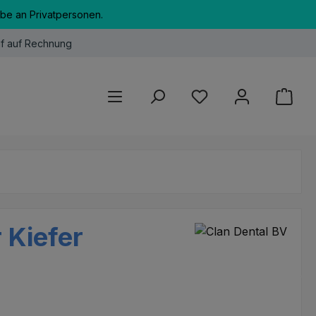
abe an Privatpersonen.
f auf Rechnung
Du hast 0 Produkte au
 Kiefer
eis: