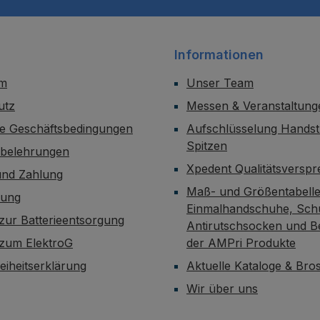
Informationen
um
Unser Team
utz
Messen & Veranstaltung
ne Geschäftsbedingungen
Aufschlüsselung Handst
Spitzen
sbelehrungen
Xpedent Qualitätsversp
und Zahlung
Maß- und Größentabelle
dung
Einmalhandschuhe, Sch
zur Batterieentsorgung
Antirutschsocken und B
 zum ElektroG
der AMPri Produkte
reiheitserklärung
Aktuelle Kataloge & Br
Wir über uns