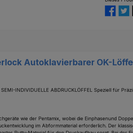
rlock Autoklavierbarer OK-Löffe
I-INDIVIDUELLE ABDRUCKLÖFFEL Speziell für Präzisio
.
eräte wie der Pentamix, wobei die Einphasenund Doppelmis
entwicklung im Abformmaterial erforderlich. Der klassische
hartes Putty-Material für den Druckaufbau sorgt. Bei der