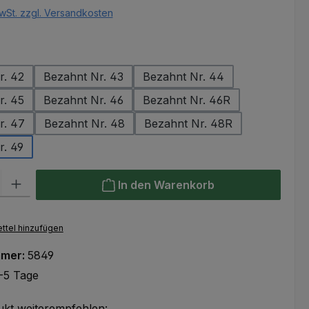
wSt. zzgl. Versandkosten
ählen
r. 42
Bezahnt Nr. 43
Bezahnt Nr. 44
r. 45
Bezahnt Nr. 46
Bezahnt Nr. 46R
r. 47
Bezahnt Nr. 48
Bezahnt Nr. 48R
r. 49
l: Gib den gewünschten Wert ein oder benutze die Schaltflächen um
In den Warenkorb
ttel hinzufügen
mmer:
5849
-5 Tage
ukt weiterempfehlen: