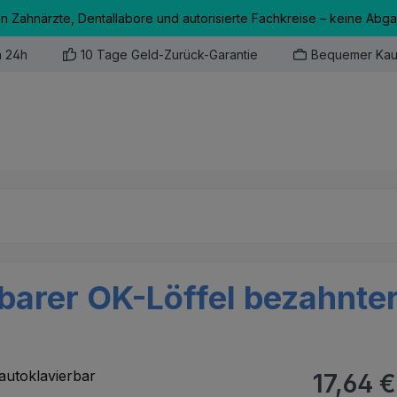
an Zahnärzte, Dentallabore und autorisierte Fachkreise – keine Abg
n 24h
10 Tage Geld-Zurück-Garantie
Bequemer Kau
barer OK-Löffel bezahnter
Regulärer Pr
17,64 €