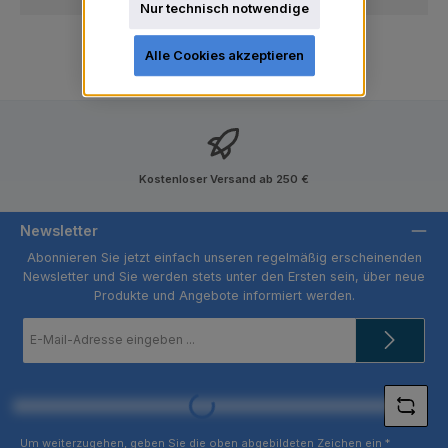
Nur technisch notwendige
Alle Cookies akzeptieren
Kostenloser Versand ab 250 €
Newsletter
Abonnieren Sie jetzt einfach unseren regelmäßig erscheinenden
Newsletter und Sie werden stets unter den Ersten sein, über neue
Produkte und Angebote informiert werden.
E-
Mail-
Adresse
*
Loading...
Um weiterzugehen, geben Sie die oben abgebildeten Zeichen ein
*