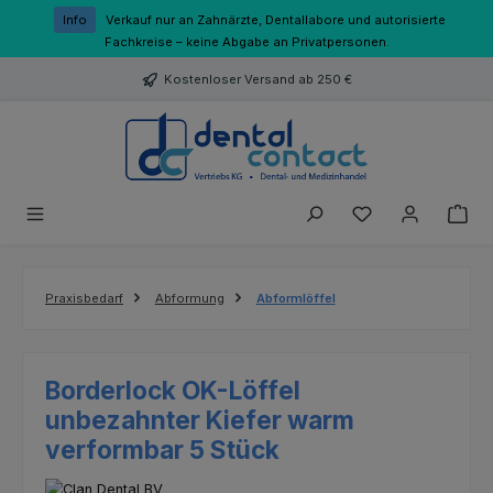
Zum Hauptinhalt springen
Info
Verkauf nur an Zahnärzte, Dentallabore und autorisierte
Fachkreise – keine Abgabe an Privatpersonen.
Kostenloser Versand ab 250 €
Du hast 0 Produk
Praxisbedarf
Abformung
Abformlöffel
Borderlock OK-Löffel
unbezahnter Kiefer warm
verformbar 5 Stück