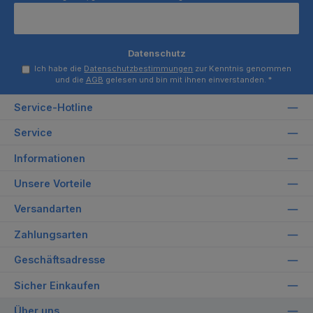
Datenschutz
Ich habe die
Datenschutzbestimmungen
zur Kenntnis genommen
und die
AGB
gelesen und bin mit ihnen einverstanden.
*
Service-Hotline
Service
Informationen
Unsere Vorteile
Versandarten
Zahlungsarten
Geschäftsadresse
Sicher Einkaufen
Über uns