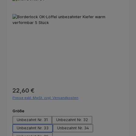
Bildergalerie überspringen
Regulärer Preis:
22,60 €
Preise exkl. MwSt. zzgl. Versandkosten
auswählen
Größe
Unbezahnt Nr. 31
Unbezahnt Nr. 32
Unbezahnt Nr. 33
Unbezahnt Nr. 34