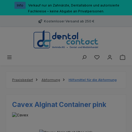
Zum Hauptinhalt springen
Info
Verkauf nur an Zahnärzte, Dentallabore und autorisierte
Fachkreise – keine Abgabe an Privatpersonen.
Kostenloser Versand ab 250 €
Du hast 0 Produk
Praxisbedarf
Abformung
Hilfsmittel für die Abformung
Cavex Alginat Container pink