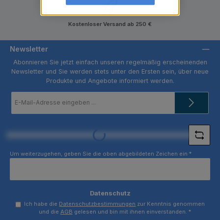
Kostenloser Versand ab 250 €
Newsletter
Abonnieren Sie jetzt einfach unseren regelmäßig erscheinenden
Newsletter und Sie werden stets unter den Ersten sein, über neue
Produkte und Angebote informiert werden.
E-
Mail-
Adresse
*
Loading...
Um weiterzugehen, geben Sie die oben abgebildeten Zeichen ein
*
Datenschutz
Ich habe die
Datenschutzbestimmungen
zur Kenntnis genommen
und die
AGB
gelesen und bin mit ihnen einverstanden.
*