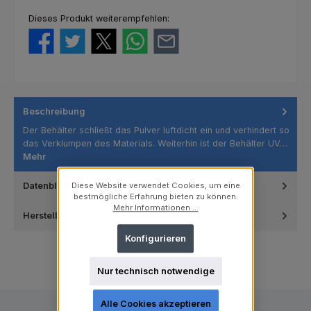
Dieses Produkt weiterempfehlen:
Beschreibung
Der Behälter schließt das Pulver luftdicht ein und verhindert so
das Verklumpen des Materials. Weiterhin ist der Behälter UV…
Mehr
Datenblätter
Diese Website verwendet Cookies, um eine
bestmögliche Erfahrung bieten zu können.
Mehr Informationen ...
Hersteller
Konfigurieren
Nur technisch notwendige
Alle Cookies akzeptieren