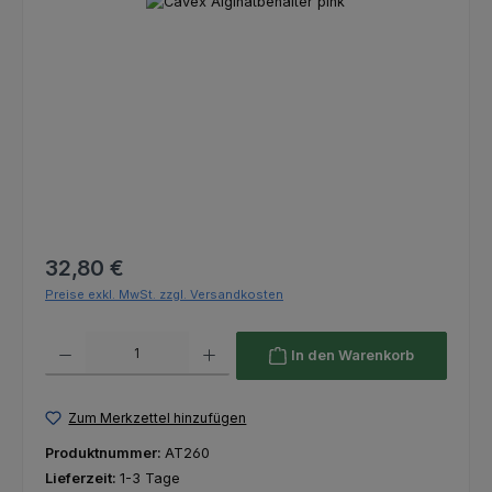
Bildergalerie überspringen
Regulärer Preis:
32,80 €
Preise exkl. MwSt. zzgl. Versandkosten
Produkt Anzahl: Gib den gewünschten Wert ein oder benutze die Schaltfl
In den Warenkorb
Zum Merkzettel hinzufügen
Produktnummer:
AT260
Lieferzeit:
1-3 Tage