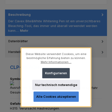
Beschreibung
Der Cavex Bite&White Whitening Pen ist ein unverzichtbares
Bleaching-Tool, das immer und überall verwendet werden
kann.…
Mehr
Datenblätter
Hersteller
Diese Website verwendet Cookies, um eine
bestmögliche Erfahrung bieten zu können.
Mehr Informationen ...
CLP-/REACH-Hinweise
Konfigurieren
Symbole
Nur technisch notwendige
GHS07 - Ausrufezeichen: Gesundheitsgefahr
Alle Cookies akzeptieren
Gefahrenhinweise
H315: Verursacht Hautreizungen.