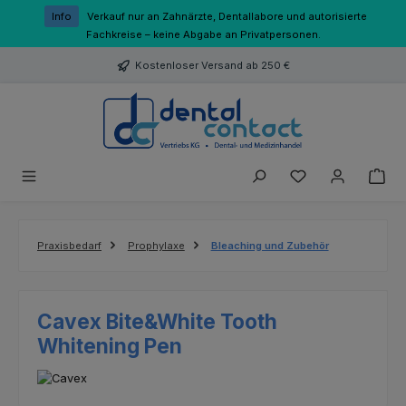
Zum Hauptinhalt springen
Info
Verkauf nur an Zahnärzte, Dentallabore und autorisierte
Fachkreise – keine Abgabe an Privatpersonen.
Kostenloser Versand ab 250 €
Du hast 0 Produk
Praxisbedarf
Prophylaxe
Bleaching und Zubehör
Cavex Bite&White Tooth
Whitening Pen