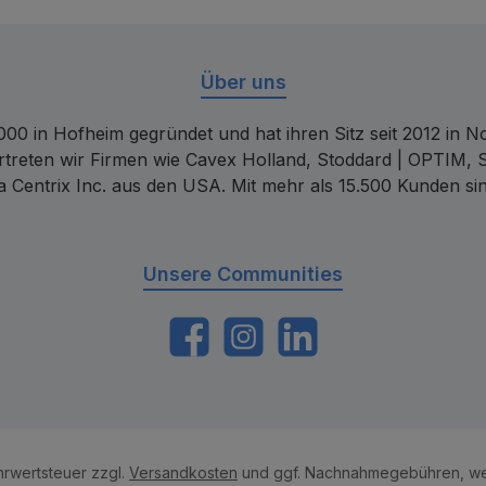
Über uns
00 in Hofheim gegründet und hat ihren Sitz seit 2012 in Nor
rtreten wir Firmen wie Cavex Holland, Stoddard | OPTIM, 
 Centrix Inc. aus den USA. Mit mehr als 15.500 Kunden sin
Unsere Communities
https://www.facebook.com/dentalconta
Instagram
LinkedIn
ehrwertsteuer zzgl.
Versandkosten
und ggf. Nachnahmegebühren, we