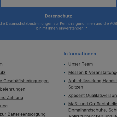
Datenschutz
 die
Datenschutzbestimmungen
zur Kenntnis genommen und die
AG
bin mit ihnen einverstanden.
*
Informationen
um
Unser Team
utz
Messen & Veranstaltung
ne Geschäftsbedingungen
Aufschlüsselung Handst
Spitzen
sbelehrungen
Xpedent Qualitätsversp
und Zahlung
Maß- und Größentabelle
dung
Einmalhandschuhe, Sch
zur Batterieentsorgung
Antirutschsocken und B