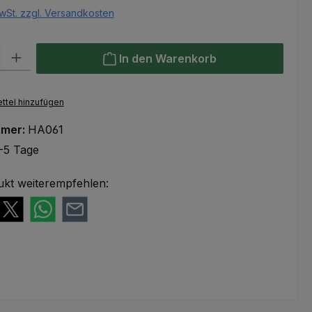
wSt. zzgl. Versandkosten
l: Gib den gewünschten Wert ein oder benutze die Schaltflächen um
In den Warenkorb
ttel hinzufügen
mmer:
HA061
-5 Tage
ukt weiterempfehlen: