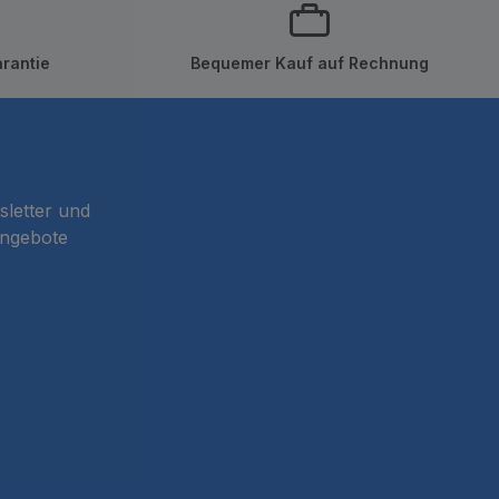
rantie
Bequemer Kauf auf Rechnung
sletter und
Angebote