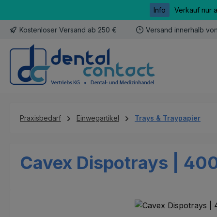
Info
Verkauf nur 
m Hauptinhalt springen
Zur Suche springen
Zur Hauptnavigation springen
Kostenloser Versand ab 250 €
Versand innerhalb vo
Praxisbedarf
Einwegartikel
Trays & Traypapier
Cavex Dispotrays | 40
Bildergalerie überspringen