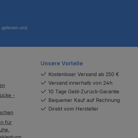
B
gelesen und
Unsere Vorteile
Kostenloser Versand ab 250 €
Versand innerhalb von 24h
en
10 Tage Geld-Zurück-Garantie
ücke -
Bequemer Kauf auf Rechnung
Direkt vom Hersteller
rechen
n für
uhe,
ekleidung