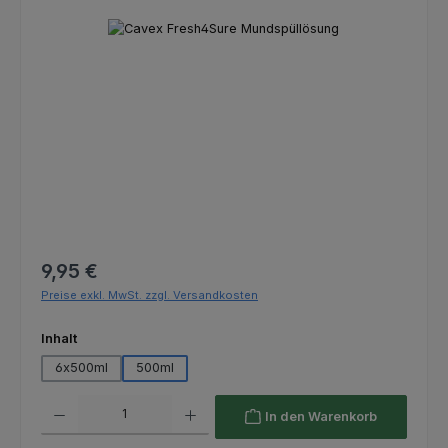
Bildergalerie überspringen
Regulärer Preis:
9,95 €
Preise exkl. MwSt. zzgl. Versandkosten
auswählen
Inhalt
6x500ml
500ml
Produkt Anzahl: Gib den gewünschten Wert ein oder benutze die Schaltfl
In den Warenkorb