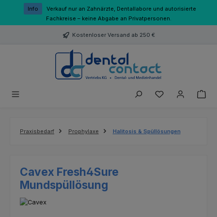
Zum Hauptinhalt springen
Info
Verkauf nur an Zahnärzte, Dentallabore und autorisierte
Fachkreise – keine Abgabe an Privatpersonen.
Kostenloser Versand ab 250 €
Du hast 0 Produk
Praxisbedarf
Prophylaxe
Halitosis & Spüllösungen
Cavex Fresh4Sure
Mundspüllösung