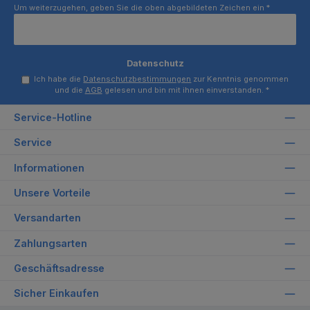
Um weiterzugehen, geben Sie die oben abgebildeten Zeichen ein
*
Datenschutz
Ich habe die
Datenschutzbestimmungen
zur Kenntnis genommen
und die
AGB
gelesen und bin mit ihnen einverstanden.
*
Service-Hotline
Service
Informationen
Unsere Vorteile
Versandarten
Zahlungsarten
Geschäftsadresse
Sicher Einkaufen