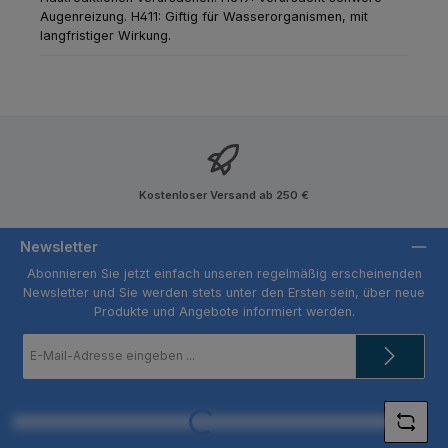
Augenreizung.
H411: Giftig für Wasserorganismen, mit
langfristiger Wirkung.
Kostenloser Versand ab 250 €
Newsletter
Abonnieren Sie jetzt einfach unseren regelmäßig erscheinenden
Newsletter und Sie werden stets unter den Ersten sein, über neue
Produkte und Angebote informiert werden.
E-
Mail-
Adresse
*
Loading...