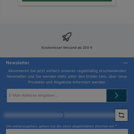
Kostenloser Versand ab 250 €
Newsletter
Abonnieren Sie jetzt einfach unseren regelmäßig erscheinenden
Newsletter und Sie werden stets unter den Ersten sein, über neue
Produkte und Angebote informiert werden.
E-
Mail-
Adresse
Loading...
*
Um weiterzugehen, geben Sie die oben abgebildeten Zeichen ein
*