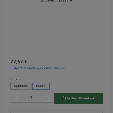
Bildergalerie überspringen
Regulärer Preis:
77,67 €
Preise exkl. MwSt. zzgl. Versandkosten
auswählen
Inhalt
6x1000ml
1000ml
Produkt Anzahl: Gib den gewünschten Wert ein oder benutze die Schaltfl
In den Warenkorb