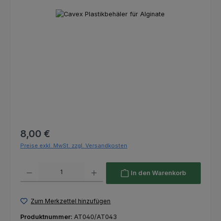
Bildergalerie überspringen
Regulärer Preis:
8,00 €
Preise exkl. MwSt. zzgl. Versandkosten
Produkt Anzahl: Gib den gewünschten Wert ein oder benutze die Schaltfl
In den Warenkorb
Zum Merkzettel hinzufügen
Produktnummer:
AT040/AT043