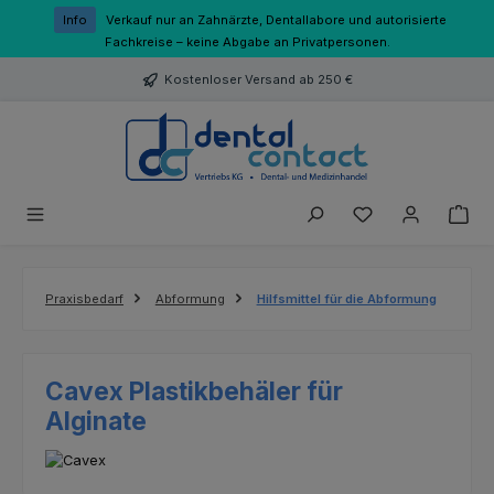
Zum Hauptinhalt springen
Info
Verkauf nur an Zahnärzte, Dentallabore und autorisierte
Fachkreise – keine Abgabe an Privatpersonen.
Kostenloser Versand ab 250 €
Du hast 0 Produk
Praxisbedarf
Abformung
Hilfsmittel für die Abformung
Cavex Plastikbehäler für
Alginate